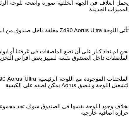
يحمل الغلاف فى الجهة الخلفية صورة واضحة للوحة الرئيس
المميزات الجديدة
تأتى اللوحة Z490 Aorus Ultra مغلفة داخل صندوق من الورق المقوى داخل كيس من البلاستيك و تكون مجموعة الملحقات بالاسفل
نحن لم نعاد كبار على أن نضع الملصقات فى غرفتنا أو اب
الملصقات داخل الصندوق نفسه لتمييز بعض اقراص التخزين 
لتشغيل اللوحة و نلصق Aorus يمكن لصقه على الكيسة
حرارة اضافية خارجية