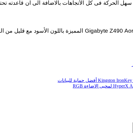
م بشكل مميز سهل الحركة فى كل الأتجاهات بالاضافة الى ان قاع
و أخر ما وجدته فى الصندوق هو اللوحة الرئيسية  Z490 Aorus Ultra