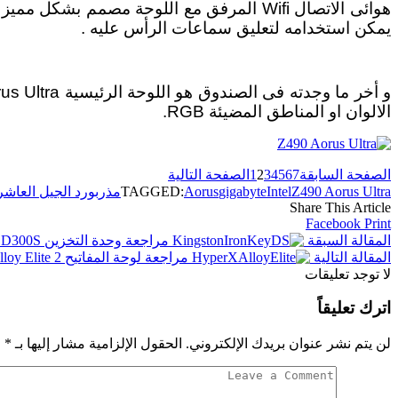
هوائى الاتصال Wifi المرفق مع اللوحة مصم
يمكن استخدامه لتعليق سماعات الرأس عليه .
الالوان او المناطق المضيئة RGB.
الصفحة السابقة
7
6
5
4
3
2
1
الصفحة التالية
Z490 Aorus Ultra
Intel
gigabyte
Aorus
TAGGED:
مذربورد الجيل العاشر
Share This Article
Facebook
Print
المقالة السبقة
مراجعة وحدة التخزين Kingston IronKey D300S أفضل حماية للبيانات
المقالة التالية
مراجعة لوحة المفاتيح HyperX Alloy Elite 2 لمحبى الاضاءة RGB
لا توجد تعليقات
اترك تعليقاً
لن يتم نشر عنوان بريدك الإلكتروني.
الحقول الإلزامية مشار إليها بـ
*