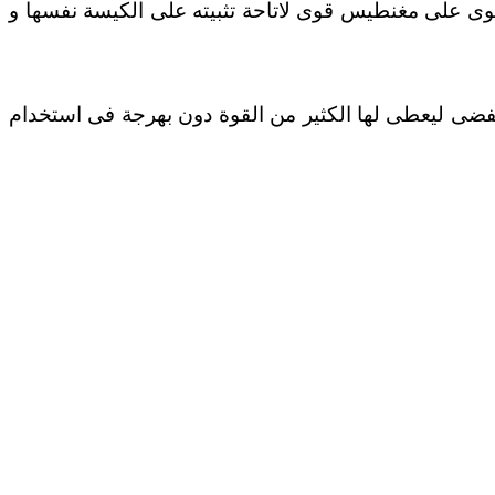
دته تحتوى على مغنطيس قوى لاتاحة تثبيته على الكيسة نفسها و
Gigabyte المميزة باللون الأسود مع قليل من الفضى ليعطى لها الكثير من القوة دون بهرجة فى استخدام