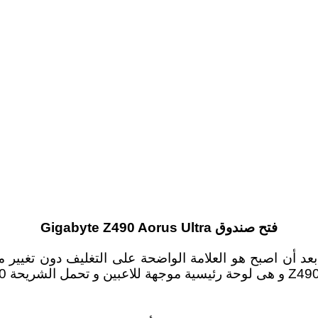
فتح صندوق Gigabyte Z490 Aorus Ultra
عار طائر Aorus أصبح دليل على جودة منتجات Aorus بعد أن اصبح هو العلامة الواضحة 