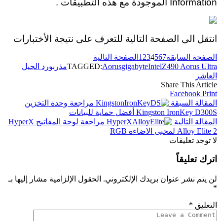
Information الموجودة مع هذه التطبيقات .
انتقل الى الصفحة التالية للتعرف على نتيجة الأختبارات
الصفحة السابقة
7
6
5
4
3
2
1
الصفحة التالية
Z490 Aorus Ultra
Intel
gigabyte
Aorus
TAGGED:
مذربورد الجيل
العاشر
Share This Article
Facebook
Print
المقالة السبقة
مراجعة وحدة التخزين
Kingston IronKey D300S أفضل حماية للبيانات
المقالة التالية
مراجعة لوحة المفاتيح HyperX
Alloy Elite 2 لمحبى الاضاءة RGB
لا توجد تعليقات
اترك تعليقاً
لن يتم نشر عنوان بريدك الإلكتروني.
الحقول الإلزامية مشار إليها بـ
*
التعليق
*