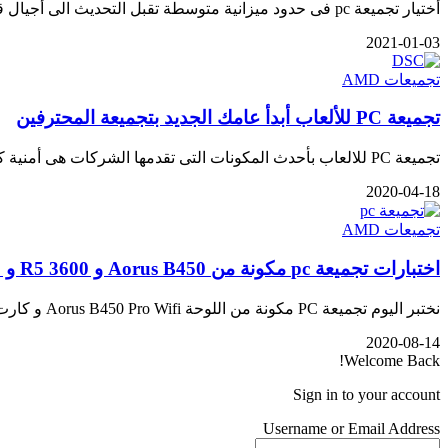
أختيار تجميعة pc فى حدود ميزانية متوسطة تقبل التحديث الى أجيال قادمة من معالجات Ryzen 5000 و كروت الشاشة Nvidia…
2021-01-03
تجميعات AMD
تجميعة PC للألعاب أبدأ عامك الجديد بتجميعة المحترفين
تجميعة PC للالعاب بأحدث المكونات التى تقدمها الشركات هى أمنية كل جيمر و ان كانت المنافسة بين Intel و AMD…
2020-04-18
تجميعات AMD
اختبارات تجميعة pc مكونة من Aorus B450 و R5 3600 و GTX 1660 للفئة المتوسطة
نختبر اليوم تجميعة PC مكونة من اللوحة Aorus B450 Pro Wifi و كارت الشاشة GTX 1660 و المعالج Ryzen 5…
2020-08-14
Welcome Back!
Sign in to your account
Username or Email Address