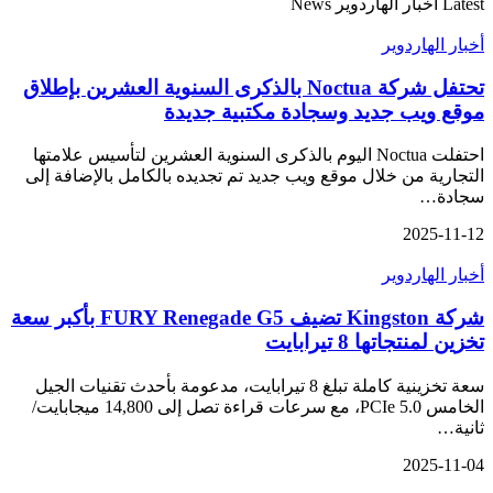
Latest أخبار الهاردوير News
أخبار الهاردوير
تحتفل شركة Noctua بالذكرى السنوية العشرين بإطلاق
موقع ويب جديد وسجادة مكتبية جديدة
احتفلت Noctua اليوم بالذكرى السنوية العشرين لتأسيس علامتها
التجارية من خلال موقع ويب جديد تم تجديده بالكامل بالإضافة إلى
سجادة…
2025-11-12
أخبار الهاردوير
شركة Kingston تضيف FURY Renegade G5 بأكبر سعة
تخزين لمنتجاتها 8 تيرابايت
سعة تخزينية كاملة تبلغ 8 تيرابايت، مدعومة بأحدث تقنيات الجيل
الخامس PCIe 5.0، مع سرعات قراءة تصل إلى 14,800 ميجابايت/
ثانية…
2025-11-04