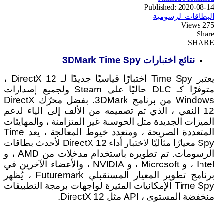
Published: 2020-08-14
البطاقات الرسومية
275 Views
Share
SHARE
نتائج اختبارات 3DMark Time Spy
يعتبر Time Spy اختبارًا قياسيًا جديدًا لـ DirectX 12 ،
متوفرًا كـ DLC حاليًا على Steam ولجميع إصدارات
Windows من برنامج 3DMark. بفضل محرّك DirectX
12 النقي ، الذي تم تصميمه من الألف إلى الياء لدعم
الميزات الجديدة مثل الحوسبة غير المتزامنة ، والمهايئات
المتعددة الصريحة ، ومتعدد خيوط المعالجة ، يعد Time
Spy معيارًا مثاليًا لاختبار أداء DirectX 12 لأحدث بطاقات
الرسومات. تم تطويره باستخدام مدخلات من AMD ، و
Intel ، و Microsoft ، و NVIDIA ، والأعضاء الآخرين في
برنامج تطوير المعيار المستقبلي Futuremark ، يُظهر
Time Spy الإمكانيات المثيرة لواجهات برمجة التطبيقات
منخفضة المستوى ، API مثل DirectX 12.