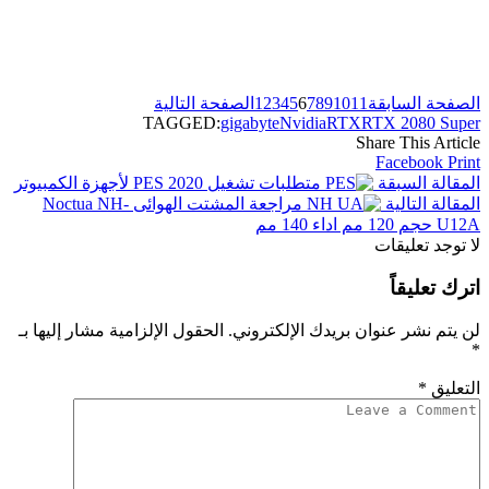
.
الصفحة السابقة
11
10
9
8
7
6
5
4
3
2
1
الصفحة التالية
TAGGED:
gigabyte
Nvidia
RTX
RTX 2080 Super
Share This Article
Facebook
Print
المقالة السبقة
متطلبات تشغيل PES 2020 لأجهزة الكمبيوتر
المقالة التالية
مراجعة المشتت الهوائى Noctua NH-
U12A حجم 120 مم اداء 140 مم
لا توجد تعليقات
اترك تعليقاً
لن يتم نشر عنوان بريدك الإلكتروني.
الحقول الإلزامية مشار إليها بـ
*
التعليق
*