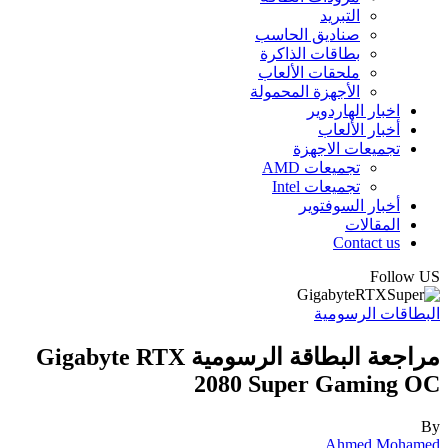
التبريد
صناديق الحاسب
بطاقات الذاكرة
ملحقات الألعاب
الأجهزة المحمولة
اخبار الهاردوير
أخبار الألعاب
تجميعات الاجهزة
تجميعات AMD
تجميعات Intel
أخبار السوفتوير
المقالات
Contact us
Follow US
البطاقات الرسومية
مراجعة البطاقة الرسومية Gigabyte RTX
2080 Super Gaming OC
By
Ahmed Mohamed