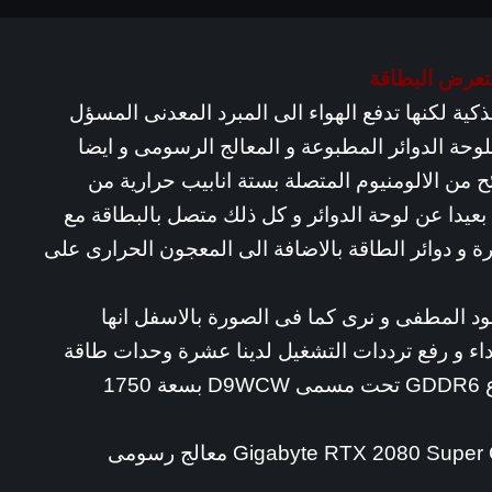
عرض البطاقة
ذكية لكنها تدفع الهواء الى المبرد المعدنى المسؤل
وحة الدوائر المطبوعة و المعالج الرسومى و ايضا
يعتمد على شرائح من الالومنيوم المتصلة بستة انابيب حرارية من
بعيدا عن لوحة الدوائر و كل ذلك متصل بالبطاقة مع
ة و دوائر الطاقة بالاضافة الى المعجون الحرارى على
باللون الاسود المطفى و نرى كما فى الصورة بالاسفل انها
اداء و رفع ترددات التشغيل لدينا عشرة وحدات طاقة
رقمية و شرائح الذاكرة من Micron من نوع GDDR6 تحت مسمى D9WCW بسعة 1750
تحمل البطاقة الرسومية Gigabyte RTX 2080 Super Gaming OC 8G معالج رسومى