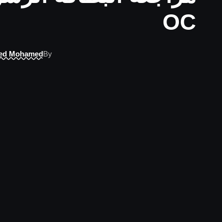
OC
ed Mohamed
By