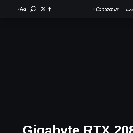
لات
Contact us
Aa
Font
Resizer
Gigabyte RTX 2080 Super Gam