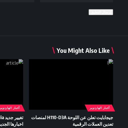
You Might Also Like
أخبار الهاردوير
أخبار الهاردوير
جيجابايت تعلن عن اللوحة H110-D3A لمنصات
تعدين العملات الرقمية
اخبارها الجديدة GTC بدون بث 