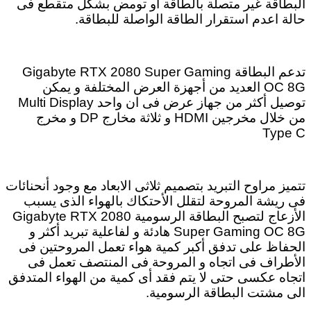
البطاقة غير متصلة بالطاقة او تومض بشكل متقطع فى
حالة اعدم استقرار الطاقة الواصلة للبطاقة.
تدعم البطاقة Gigabyte RTX 2080 Super Gaming
OC 8G العديد من أجهزة العرض المختلفة و يمكن
توصيل أكثر من جهاز عرض فى ان واحد Multi Display
من خلال مخرجين HDMI و ثلاثة مخارج DP و مخرج
Type C
تتميز مراوح التبريد بتصميم ثلاثى الابعاد مع وجود أنحنائات
فى ريشة المروحة لتقلل الأحتكاك بالهواء الذى يسبب
الأزعاج لتصبح البطاقة الرسومية Gigabyte RTX 2080
Super Gaming OC 8G هادئة و لفاعلية تبريد أكثر و
الحفاظ على تدفق أكبر كمية هواء تعمل المروحتين فى
الأطراف فى اتجاه و المروحة فى المنتصف تعمل فى
اتجاه عكسى حتى لا يتم فقد أى كمية من الهواء المتدفق
الى مشتت البطاقة الرسومية.