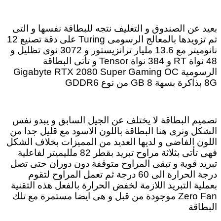
بعيد عن الصندوق و التغليف نتجه للبطاقة نفسها و التى
تم تزويدها بالمعالج الرسومى Turing على دقة تصنيع 12
نانوميتر مع 13.6 مليار ترانزيستور و 3072 نوى تظليل و
48 نواة RT و 384 نواة Tensor و تأتى البطاقة
الرسومية Gigabyte RTX 2080 Super Gaming OC
8G بذاكرة بسهة 8 GB من نوع GDDR6
تصميم البطاقة لا يختلف عن الجيل السابق و يبدو نفس
الشكل ونرى هنا البطاقة باللون الاسود مع قليل جدا من
اللون الفاضى و لديها العديد من المميزات بخلاف الشكل
فهى تأتى بثلاثة مراوح تبريد بقطر 82 ملليميتر لفاعلية
تبريد قوية و تبقى المراوح متوقفة دون دوران حتى تصل
درجة الحرارة الى 60 درجة ثم تعمل المراوح لتقوم
بعملية التبريد اللازمة لخفض الحرارة بالفعل هذه التقنية
Zero Fan موجودة من قبل و هى ايضا مستمرة مع تلك
البطاقة