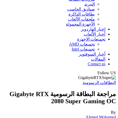
التبريد
صناديق الحاسب
بطاقات الذاكرة
ملحقات الألعاب
الأجهزة المحمولة
اخبار الهاردوير
أخبار الألعاب
تجميعات الاجهزة
تجميعات AMD
تجميعات Intel
أخبار السوفتوير
المقالات
Contact us
Follow US
البطاقات الرسومية
مراجعة البطاقة الرسومية Gigabyte RTX
2080 Super Gaming OC
By
Ahmed Mohamed