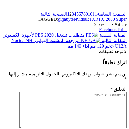
الصفحة السابقة
11
10
9
8
7
6
5
4
3
2
1
الصفحة التالية
TAGGED:
gigabyte
Nvidia
RTX
RTX 2080 Super
Share This Article
Facebook
Print
المقالة السبقة
متطلبات تشغيل PES 2020 لأجهزة الكمبيوتر
المقالة التالية
مراجعة المشتت الهوائى Noctua NH-
U12A حجم 120 مم اداء 140 مم
لا توجد تعليقات
اترك تعليقاً
لن يتم نشر عنوان بريدك الإلكتروني.
الحقول الإلزامية مشار إليها بـ
*
التعليق
*