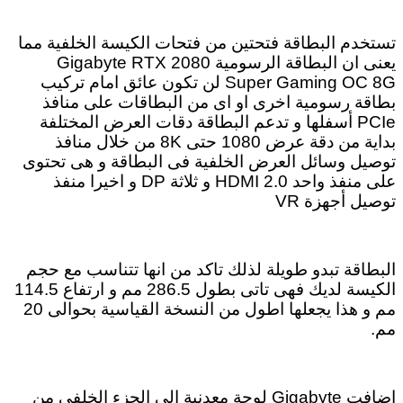
تستخدم البطاقة فتحتين من فتحات الكيسة الخلفية مما
يعنى ان البطاقة الرسومية Gigabyte RTX 2080
Super Gaming OC 8G لن تكون عائق امام تركيب
بطاقة رسومية اخرى او اى من البطاقات على منافذ
PCIe أسفلها و تدعم البطاقة دقات العرض المختلفة
بداية من دقة عرض 1080 حتى 8K من خلال منافذ
توصيل وسائل العرض الخلفية فى البطاقة و هى تحتوى
على منفذ واحد HDMI 2.0 و ثلاثة DP و اخيرا منفذ
توصيل أجهزة VR
البطاقة تبدو طويلة لذلك تاكد من انها تتناسب مع حجم
الكيسة لديك فهى تاتى بطول 286.5 مم و ارتفاع 114.5
مم و هذا يجعلها اطول من النسخة القياسية بحوالى 20
مم.
اضافت Gigabyte لوحة معدنية الى الجزء الخلفى من