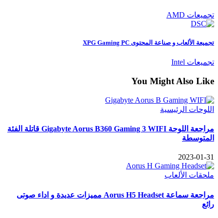
تجميعات AMD
تجميعة الألعاب و صناعة المحتوى XPG Gaming PC
تجميعات Intel
You Might Also Like
اللوحات الرئيسية
مراجعة اللوحة Gigabyte Aorus B360 Gaming 3 WIFI قاتلة الفئة
المتوسطة
2023-01-31
ملحقات الألعاب
مراجعة سماعة Aorus H5 Headset مميزات عديدة و اداء صوتى
رائع