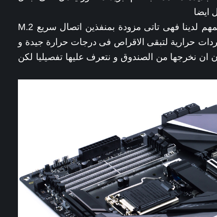
ل ايضا
ليس فقط تبريد دوائر الطاقة هو الجزء المهم لدينا فهى تاتى مزودة بمنفذين اتصال سريع M.2
التشغيل NVMe مزودة بمردات حرارية لتبقى الاقراص فى درجات حرارة جيدة و
ن ان نخرجها من الصندوق و نتعرف عليها تفصيليا لكن