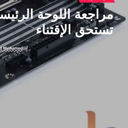
تستحق الإقتناء
d Mohamed
By