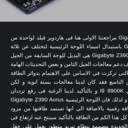
اللوحة الرئيسية Gigabyte Z390 Aorus Pro مراجعتنا الاولى هنا فى هاردوير فيلد لواحدة من
لوحات الجيل التاسع لقد قامت Gigabyte باستبدال اسماء اللوحة الرئيسية لتختلف عن ثلاثة
اجيال سابقة و تعتبر اللوحة Gigabyte Z390 Aorus Pro هى البديل للوحة السابقة من الجيل
 دعم معالجات الجيل الثامن و بعض التحديثات الهامة
ع هذه اللوحة و التى تركزت فى الاساس على الاهتمام بدوائر الطاقة
 التاسع فقد كان لدينا معالجات بستة انوية و لكن
المعالجات الجديدة تاتى بثمان انوية مثل I9 9900K و بالتأكيد لدينا الرغبة فى رفع ترددان
تلنشغيل الى 5 جيجاهرتز او اكثر من ذلك و لذلك فان اللوحة الرئيسية Gigabyte Z390 Aorus
دة معالجة طاقة رقمية بالاضافة الى انها تستمد طاقتها من مزود
 عن طريق منفذين طاقة 8 + 6 بن كل هذا الكم من الطاقة بالتأكيد سينتج عنه ارتفاع فى
 VRM و لكن اللوحة الجديدة مصممة بنظام تبريد متطور يعمل على جعل