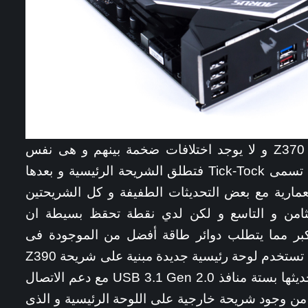
شريحة Z390 هى امتداد لنفس معمارية Z370 و لا يوجد اختلافات ضخمة بينهم و هى نفس
السياسة التى تتبعها انتل منذ زمن و التى تسمى Tick-Tock فتطلق الشريحة الرئيسية و بعدها
ارية مع بعض التحديثات الطفيفة و كل الشريحتين
الجيل الثامن و التاسع و لكن لدي نقطة تحقظ بسيطة ان
 اكبر مما يتطلب دوائر طاقة أفضل من الموجودة فى
لوحات الجيل الثامن Z370 لذلك أفضل ان تستخدم لوحة رئيسية جديدة مبنية على شريحة Z390
مع معالجات الجيل التاسع و التى قد تم تحديثها بستة منافذ USB 3.1 Gen 2.0 مع دعم الاتصال
فسها بدلا من وجود شريحة خارجية على اللوحة الرئيسية و الذى