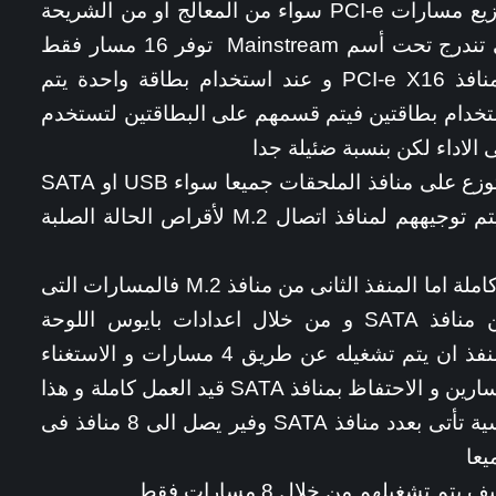
نقطة هامة يجب ان نتطرق اليها و هى توزيع مسارات PCI-e سواء من المعالج او من الشريحة
الرئيسية فمن المعروف ان معالجات التى تندرج تحت أسم Mainstream توفر 16 مسار فقط
يتم استخدامهم للبطاقات الرسومية او منافذ PCI-e X16 و عند استخدام بطاقة واحدة يتم
حالة استخدام بطاقتين فيتم قسمهم على البطاقتين لتستخدم
اما المسارات التى توفرها الشريحة فهى توزع على منافذ الملحقات جميعا سواء USB او SATA
لكن يبقى لدينا 8 مسارات هامين جدا و يتم توجيههم لمنافذ اتصال M.2 لأقراص الحالة الصلبة
المنفذ الاساسى الاول يتطلب 4 مسارات كاملة اما المنفذ الثانى من منافذ M.2 فالمسارات التى
يستخدمها تكون مشاركة مع منفذين من منافذ SATA و من خلال اعدادات بايوس اللوحة
الرئيسية يتم التحكم فى مسارات هذا المنفذ ان يتم تشغيله عن طريق 4 مسارات و الاستغناء
عن منفذين SATA او تشغيله عن طريق مسارين و الاحتفاظ بمنافذ SATA قيد العمل كاملة و هذا
الامر غير مقلق بالمرة لأن اللوحات الرئيسية تأتى بعدد منافذ SATA وفير يصل الى 8 منافذ فى
يعا