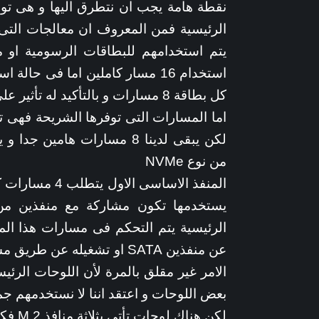
استخدام 16 مسار كاملين اما فى 
كل بطاقة 8 مسارات و بالتأكيد له تأثير على الاداء لكن بنسبة ضئيلة جدا
من نوع NVMe
بعض اللوحات و اعتقد اننا لا نستخدمهم جم
لكن هناك لوحات تأتى بثلاثة منافذ M.2 فكيف يتم تشغيلهم من خلال 8 مسارات فقط