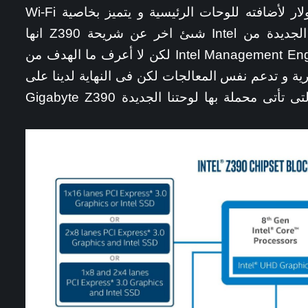
كان يكلف الشركات ما يقرب من 15 دولار لأضافته للوحات الرئيسية و يتميز بخاصية Wi-Fi
802.11ac المتكاملة عبر تقنية الاتصال الجديدة من Intel شىئ اخر عن شريحة Z390 انها
تستخدم اصدار جديد من Intel Management Engine Firmware لكن لا أعرف ما الهدف من
ة و تدعم نفس المعالجات لكن فى النهاية لدينا على
الاقل تحديثين على الشريحة الجديدة و التى تأتى محملة بها لوحتنا الجديدة Gigabyte Z390