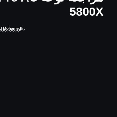
5800X
d Mohamed
By