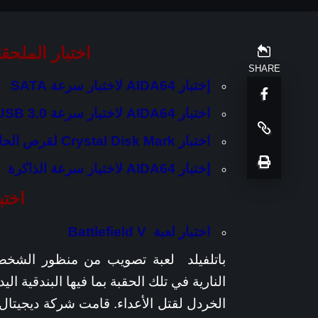
اختبار الملحق
SHARE
إختبار AIDA64 لاختبار سرعة SATA
اختبار AIDA64 لاختبار سرعة USB 3.0
اختبار Crystal Disk Mark لقرص الحالة الصلب على منفذ M.2
إختبار AIDA64 لاختبار سرعة الذاكرة
اختب
اختبار لعبة Battlefield V
باتلفيلد لعبة تصويب من منظور الشخص 
النارية في تلك الحقبة بما فيها البندقية ال
الخردل لقتل الأعداء. قامت شركة ديجيتال