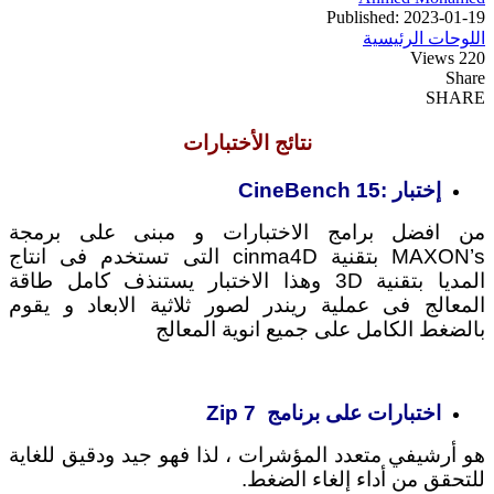
Published: 2023-01-19
اللوحات الرئيسية
220 Views
Share
SHARE
نتائج الأختبارات
إختبار :15 CineBench
من افضل برامج الاختبارات و مبنى على برمجة
MAXON’s بتقنية cinma4D التى تستخدم فى انتاج
المديا بتقنية 3D وهذا الاختبار يستنذف كامل طاقة
المعالج فى عملية ريندر لصور ثلاثية الابعاد و يقوم
بالضغط الكامل على جميع انوية المعالج
اختبارات على برنامج 7 Zip
هو أرشيفي متعدد المؤشرات ، لذا فهو جيد ودقيق للغاية
للتحقق من أداء إلغاء الضغط.