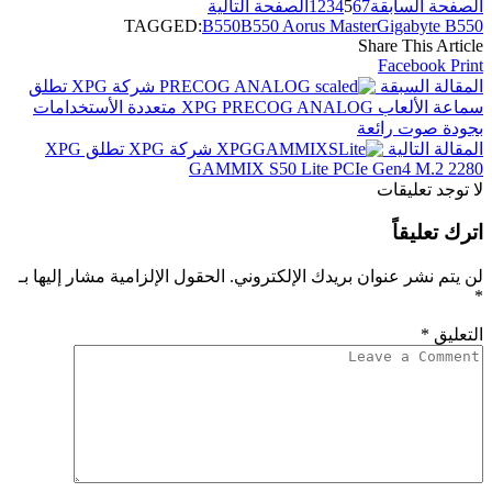
الصفحة السابقة
7
6
5
4
3
2
1
الصفحة التالية
TAGGED:
B550
B550 Aorus Master
Gigabyte B550
Share This Article
Facebook
Print
المقالة السبقة
شركة XPG تطلق
سماعة الألعاب XPG PRECOG ANALOG متعددة الأستخدامات
بجودة صوت رائعة
المقالة التالية
شركة XPG تطلق XPG
GAMMIX S50 Lite PCIe Gen4 M.2 2280
لا توجد تعليقات
اترك تعليقاً
لن يتم نشر عنوان بريدك الإلكتروني.
الحقول الإلزامية مشار إليها بـ
*
التعليق
*