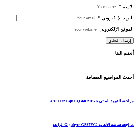
الاسم
*
البريد الإلكتروني
*
الموقع الإلكتروني
أنضم الينا
أحدث المواضيع المضافة
مراجعة التبريد المائى XASTRA Equ LQ360 ARGB
مراجعة شاشة الألعاب Gigabyte GS27FC2 الرائعة