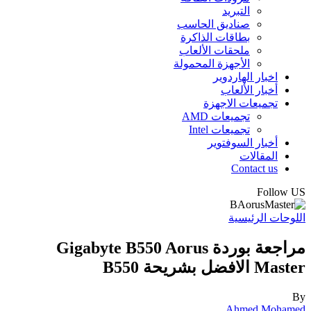
التبريد
صناديق الحاسب
بطاقات الذاكرة
ملحقات الألعاب
الأجهزة المحمولة
اخبار الهاردوير
أخبار الألعاب
تجميعات الاجهزة
تجميعات AMD
تجميعات Intel
أخبار السوفتوير
المقالات
Contact us
Follow US
اللوحات الرئيسية
مراجعة بوردة Gigabyte B550 Aorus
Master الافضل بشريحة B550
By
Ahmed Mohamed