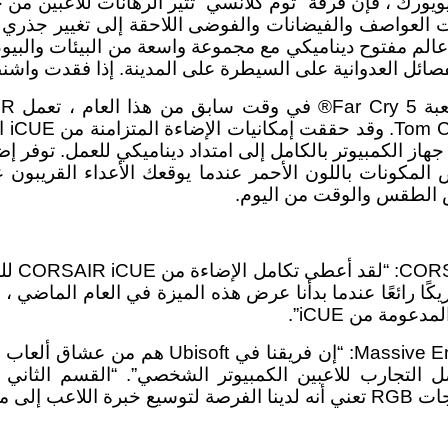
ورك ، فإن فرقة “توم كلانسي” تثير الرهانات للاعبين من
 العواصف والفيضانات والفوضى اللاحقة إلى تغيير جذري ف
ي عالم مفتوح ديناميكي مع مجموعة واسعة من البيئات والبي
ائل العدوانية على السيطرة على المدينة. إذا فقدت واشنط
المس
تخطى الشاشة ليحول جهاز الكمبيوتر بالكامل إلى امتداد ديناميكي للعم
 المكونات باللون الأحمر عندما يوقعك الأعداء القريبو
كس الطقس والوقت من اليوم.
وقال أ
وقال ديفيد بولفيلد ، العضو المنتدب لشركة nt
To لتوفير واحدة من أفضل التجارب للاعبين الكمبيوتر الشخصي”. “ا