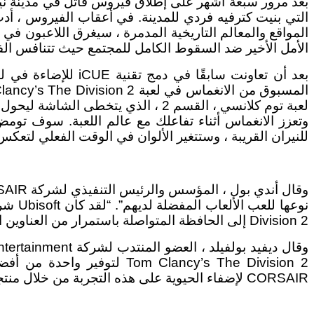
بعد مرور سبعة أشهر على إطلاق فيروس قاتل في مدينة نيوي
التي بنيت كترفيه فردي للمدينة. في أعقاب الفيروس ، أدت
المواقع والمعالم التاريخية المدمرة ، سيغرق اللاعبون ف
الأمل الأخير ضد السقوط الكامل للمجتمع حيث تتنافس الفص
لعبة توم كلانسي ، القسم 2 ، الذي ي
وتعزز الانغماس أثناء تفاعلك مع عالم اللعبة. سوف تومض
للنيران القريبة ، وستتغير الألوان في الوقت الفعلي لتع
Division 2 إلى الحافظة المتواصلة باستمرار من العناوين المدعومة من iCUE”.
m Clancy’s The Division 2
CORSAIR لإضفاء الحيوية على هذه التجربة من خلال منتجات RGB تعني أنه لدينا الفرصة لتوسيع خبرة اللاعب إلى ما وراء الشاشة.”