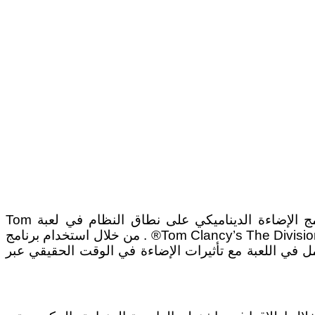
أعلنت Corsair اليوم عن تعاون مع ناشر ألعاب الفيديو Ubisoft® و المطور Massive Entertainment لإدماج دمج الإضاءة الديناميكي على نطاق النظام في لعبة Tom
Clancy’s The Division 2 ، وهي النسخة القادمة من لعبة RPG المشهورة عالمياً والمفتوحة على الإنترنت RPG و Tom Clancy’s The Division® . من خلال استخدام برنامج
 كامل في اللعبة مع تأثيرات الإضاءة في الوقت الحقيقي عبر