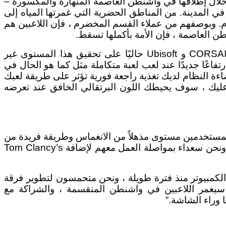
 خلال إطلاقها في واشنطن العاصمة المنهارة والمكسورة –
ي المدينة. من المناطق الحضرية التي غمرتها المياه إلى
وم. وبوصفهم من عملاء القسم المخضرم ، فإن اللاعبين هم
ن العاصمة ، فإن الأمة بأكملها تسقط.
بعد أن تعاونت سابقًا في دمج تقنية iCUE للإضاءة في لعبة Far Cry 5® في وقت سابق من هذا العام ، تعمل CORSAIR و Ubisoft حاليًا على تحقيق هذا المستوى غير
بوق من الانغماس في لعبة Tom Clancy’s The Division 2. وقد حققت إمكانيات الإضاءة المتزامنة من iCUE ارتفاعًا جديدًا عند لعب لعبة متكاملة مثل كما هو الحال في
ل. توفر إضاءة النظام لديك تغذية راجعة فورية تؤثر على طريقة لعبك
ن عليك ، سوف يحيطك اللون البرتقالي الخافق عند تعرضه
ندي بول ، المؤسس والرئيس التنفيذي لشركة CORSAIR: “لقد أعطى تكامل الإضاءة من CORSAIR iCUE للمستخدمين مستوى مذهلاً من الانغماس وطريقة فريدة من
نوعها للعب الألعاب المفضلة لديهم”. “لقد كان Ubisoft شريكًا رائعًا عندما بدأنا عرض هذه الميزة في العام الماضي ، ونحن سعداء بمواصلة العمل معهم لإضافة Tom Clancy’s
Massive Entertainme: “إن فريقنا في Ubisoft هم من عشاق ألعاب الكمبيوتر منذ فترة طويلة ، ونحن متحمسون لتطوير فرقة
لقسم الثاني سيغمر اللاعبين في واشنطن المنقسمة ، والشراكة مع