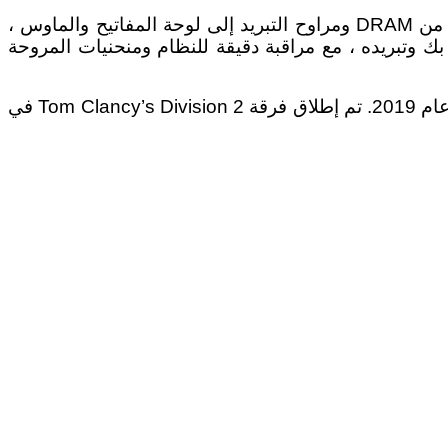
يقوم برنامج CORSAIR iCUE بتوصيل ومزامنة جميع منتجات CORSAIR RGB المتوافقة من خلال واجهة واحدة ، من DRAM ومراوح التبريد إلى لوحة المفاتيح والماوس ،
ص بك وتبريده ، مع مراقبة دقيقة للنظام ومنحنيات المروحة
مزيد من التفاصيل حول دمج الإضاءة CORSAIR iCUE مع Tom Clancy’s سيتم الإعلان عن القسم الثاني في أوائل عام 2019. تم إطلاق فرقة Tom Clancy’s Division 2 في