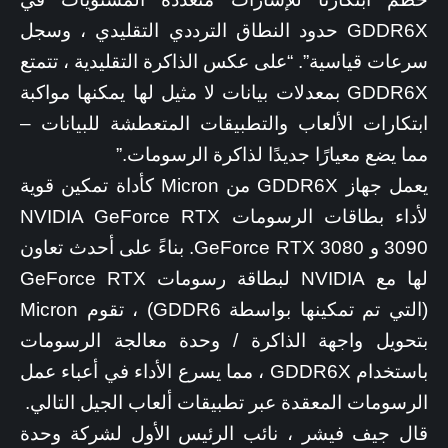
GDDR6X حدود النطاق الترددي التقليدي ، وسجل
سرعات قياسية”. “على عكس الذاكرة التقليدية ، تتمتع
GDDR6X بمعدلات بيانات لا مثيل لها يمكنها مواكبة
ابتكارات الألعاب والتطبيقات المتعطشة للبيانات –
مما يضع معيارًا جديدًا لذاكرة الرسومات.”
يعمل جهاز GDDR6X من Micron كأداة تمكين قوية
لأداء بطاقات الرسومات NVIDIA GeForce RTX
3090 و GeForce RTX 3080. بناءً على أحدث تعاون
لها مع NVIDIA لبطاقة رسومات GeForce RTX
(التي تم تمكينها بواسطة GDDR6) ، تقوم Micron
بتحويل واجهة الذاكرة / وحدة معالجة الرسومات
باستخدام GDDR6X ، مما يسرع الأداء في أعباء عمل
الرسومات المعقدة عبر تطبيقات ألعاب الجيل التالي.
قال جيف فيشر ، نائب الرئيس الأول لشركة وحدة