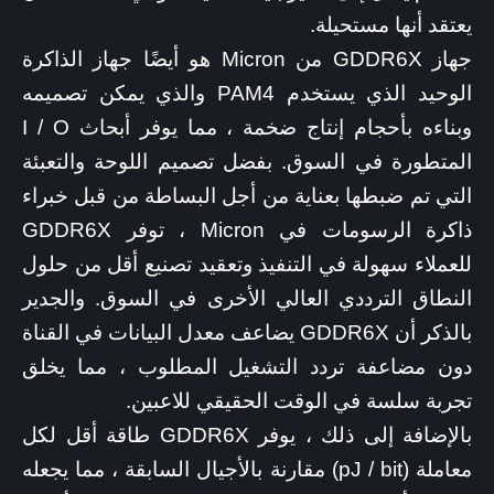
يعتقد أنها مستحيلة.
جهاز GDDR6X من Micron هو أيضًا جهاز الذاكرة
الوحيد الذي يستخدم PAM4 والذي يمكن تصميمه
وبناءه بأحجام إنتاج ضخمة ، مما يوفر أبحاث I / O
المتطورة في السوق. بفضل تصميم اللوحة والتعبئة
التي تم ضبطها بعناية من أجل البساطة من قبل خبراء
ذاكرة الرسومات في Micron ، توفر GDDR6X
للعملاء سهولة في التنفيذ وتعقيد تصنيع أقل من حلول
النطاق الترددي العالي الأخرى في السوق. والجدير
بالذكر أن GDDR6X يضاعف معدل البيانات في القناة
دون مضاعفة تردد التشغيل المطلوب ، مما يخلق
تجربة سلسة في الوقت الحقيقي للاعبين.
بالإضافة إلى ذلك ، يوفر GDDR6X طاقة أقل لكل
معاملة (pJ / bit) مقارنة بالأجيال السابقة ، مما يجعله