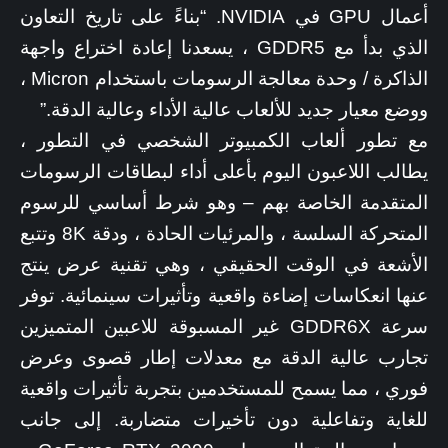
أعمال GPU في NVIDIA. “بناءً على تاريخ التعاون
الذي بدأ مع GDDR5 ، يسعدنا إعادة اختراع واجهة
الذاكرة / وحدة معالجة الرسومات باستخدام Micron ،
ووضع معيار جديد للألعاب عالية الأداء وعالية الدقة.”
مع تطور ألعاب الكمبيوتر الشخصي في التطور ،
يطالب اللاعبون اليوم بأعلى أداء لبطاقات الرسومات
المتقدمة الخاصة بهم – وهو شرط أساسي للرسوم
المتحركة السلسة ، والمرئيات الحادة ، ودقة 8K وتتبع
الأشعة في الوقت الحقيقي ، وهي تقنية عرض ينتج
عنها انعكاسات إضاءة واقعية وتأثيرات سينمائية. توفر
سرعة GDDR6X غير المسبوقة للاعبين المتميزين
تجارب عالية الدقة مع معدلات إطار قصوى وعرض
فوري ، مما يسمح للمستخدمين بتجربة تأثيرات واقعية
للغاية وتفاعلية دون تأخيرات متضاربة. إلى جانب