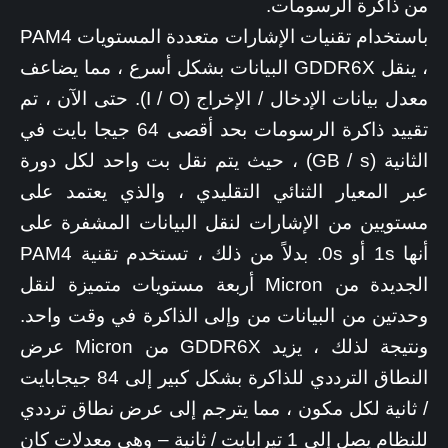
من ذاكرة الرسومات.
باستخدام تقنيات الإشارات متعددة المستويات PAM4
، ينقل GDDR6X البيانات بشكل أسرع ، مما يضاعف
معدل بيانات الإدخال / الإخراج (I / O). حتى الآن ، تم
تقييد ذاكرة الرسومات بحد أقصى 64 جيجا بايت في
الثانية (GB / s) ، حيث يتم نقل بت واحد لكل دورة
عبر المعيار الثنائي التقليدي ، والذي يعتمد على
مستويين من الإشارات لنقل البيانات المشفرة على
أنها 1s أو 0s. بدلاً من ذلك ، تستخدم تقنية PAM4
الجديدة من Micron أربعة مستويات متميزة لنقل
وحدتين من البيانات من وإلى الذاكرة في وقت واحد.
ونتيجة لذلك ، يزيد GDDR6X من Micron عرض
النطاق الترددي للذاكرة بشكل كبير إلى 84 جيجابايت
/ ثانية لكل مكون ، مما يترجم إلى عرض نطاق ترددي
للنظام يصل إلى 1 تيرابايت / ثانية – وهي معدلات كان