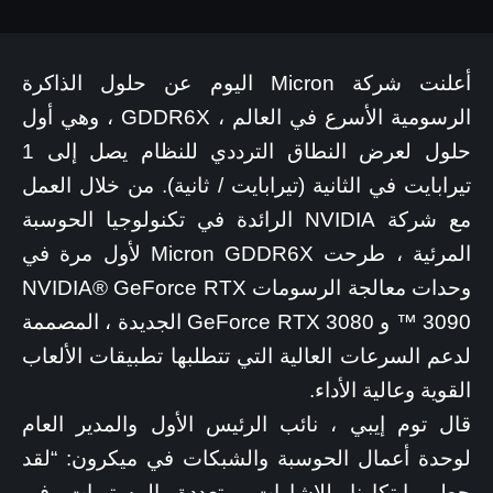
أعلنت شركة Micron اليوم عن حلول الذاكرة
الرسومية الأسرع في العالم ، GDDR6X ، وهي أول
حلول لعرض النطاق الترددي للنظام يصل إلى 1
تيرابايت في الثانية (تيرابايت / ثانية). من خلال العمل
مع شركة NVIDIA الرائدة في تكنولوجيا الحوسبة
المرئية ، طرحت Micron GDDR6X لأول مرة في
وحدات معالجة الرسومات NVIDIA® GeForce RTX
™ 3090 و GeForce RTX 3080 الجديدة ، المصممة
لدعم السرعات العالية التي تتطلبها تطبيقات الألعاب
القوية وعالية الأداء.
قال توم إيبي ، نائب الرئيس الأول والمدير العام
لوحدة أعمال الحوسبة والشبكات في ميكرون: “لقد
حطم ابتكارنا للإشارات متعددة المستويات في