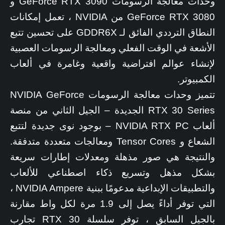
وحدات معالجة الرسومات GeForce RTX 3090 و
GeForce RTX 3080 من NVIDIA ، تعمل إمكانات
النطاق الترددي الفائق لـ GDDR6X على تحسين تتبع
الأشعة في الوقت الفعلي ومعالجة الرسومات العصبية
لإنشاء عوالم افتراضية واقعية وغامرة في ألعاب
الكمبيوتر.
تتميز وحدات معالجة الرسومات NVIDIA GeForce
RTX 30 Series الجديدة – الجيل الثاني من منصة
ألعاب NVIDIA RTX PC – بوجود نوى جديدة لتتبع
الشعاع و Tensor Cores ومعالجات متعددة متدفقة.
والنتيجة هي صور مذهلة ومعدلات إطارات سريعة
بشكل مذهل وتسريع ذكاء اصطناعي للألعاب
والتطبيقات الإبداعية مدعومًا ببنية NVIDIA Ampere ،
التي توفر أداءً يصل إلى 1.9 مرة لكل واط مقارنة
بالجيل السابق ، توفر سلسلة RTX 30 تجارب