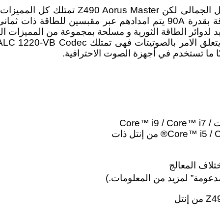
أما أن تكون اللوحة متميزة فى الاداء أو مت
1. تدعم الجيل العاشر من معالجات Core™ i9 / Core™ i7 /
Core™ i5 / Core™ i3 / Pentium® / Celeron® من إنتل ذات
مدعومة” لمزيد من المعلومات.)‏