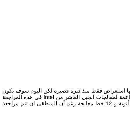
ت انتل الجيل العاشرو قد قدمت لها استعراض فقط منذ فترة قصيرة لكن اليوم سوف نكون
قريبين من التفاصيل الدقيقة و تقديم بعض اختبارات الأداء مع أحدى لوحات القمة فى فى سلسلة لوحات Z490 الداعمة لمعالجات الجيل العاشر من Intel فى هذه المراجعة
سوف نقوم بأختبار اللوحة Z490 Aorus Master مع معالج من الفئة المتوسطة Core I5 10600K الذى يأتى بستة أنوية و 12 خط معالجة رغم أن المنطقى ان تتم مراجعة