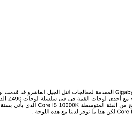
وصلت لنا فى هذه المراجعة Z490 Aorus Master من Gigabyte المقدمة لمعالجا