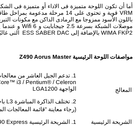
WIMA FKP2 بالإضافة إلى ESS SABER DAC التى غالبًا ما تستخدم في أجهزة الصوت الاحترافية.
مواصفات اللوحة الرئيسية Z490 Aorus Master
الواجهة LGA1200
المعالج
2. تختلف الذاكرة المباشرة L3 باختلاف المعالج
‏(رجاء معاينة “قائمة المعالجات ال
الشريحة الرئيسية
1. الشريحة الرئيسية Z490 Express من إنتل