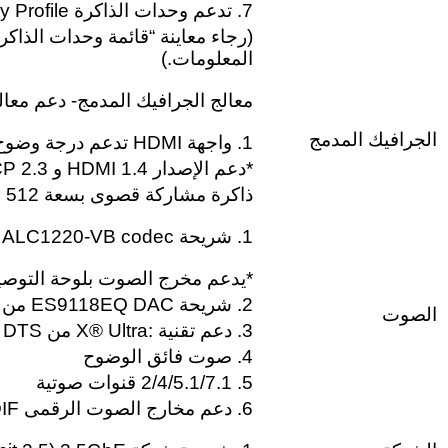
7. تدعم وحدات الذاكرة Extreme Memory Profile ‏(XMP)‏
‏(رجاء معاينة “قائمة وحدات الذاك
المعلومات.)‏
معالج الجرافيك المدمج- دعم معالج الجراف
الجرافيك المدمج
1. واجهة HDMI تدعم درجة وضوح قصوى 4096×2160@30 Hz
*دعم الإصدار HDMI 1.4 و HDCP 2.3
ذاكرة مشاركة قصوى بسعة 512 MB
1. شريحة ALC1220-VB codec من Realtek®
*يدعم مخرج الصوت بلوحة التوصيل 
2. شريحة ES9118EQ DAC من ESS
الصوت
3. دعم تقنية :X® Ultra من DTS
4. صوت فائق الوضوح
5. 2/4/5.1/7.1 قنوات صوتية
6. دعم مخارج الصوت الرقمى S/PDIF