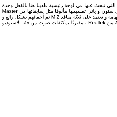
ميزة فى الشكل الجمالى لكن Z490 Aorus Master تمتلك كل المميزات التى تبحث عنها فى لوحة رئيسية فلدينا هنا بالفعل وحدة
VRM قوية و تحتوى على 14 مرحلة مدعومة بمراحل طاقة بقدرة 90A يتم امدادهم عبر مقبسين للطاقة ذات ثمانى سنون و ياتى تصميمها مألوفا مثل سابقاتها من Master
باللون الأسود ممزوجا مع الرمادى الداكن مع مكونات التبريد لدوائر الطاقة الثورية و مسلحة بمجموعة من المميزات الهامة و تعتمد على ثلاثة منافذ M.2 تم أخفائهم بشكل رائع و
موصلات الشبكة بسرعة 2.5 جيجابايت و Wifi 6 و عندما يتعلق الامر بالصوتيتات فهى تمتلك ALC 1220-VB Codec من Realtek ، مقترنًا بمكثفات صوت من فئة الاستوديو