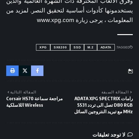
وفرق الألعاب المحترفة ذات الشهرة العالمية والذين
يستخدمونها كأدوات أساسية لتحقيق النصر. لمزيد من
المعلومات ، يرجى زيارة www.xpg.com
XPG
SX8200
SSD
M.2
ADATA
TAGGED:
المقالة السبقة
المقالة التالية
رامات ADATA XPG SPECTRIX
مراجعة سماعة Corsair HS70
D80 RGB تصل الى تردد 5531
Wireless اللاسلكية
MHz مع تبريد النتروجين السائل
لا توجد تعليقات