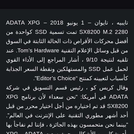
تايبيه ، تايوان – 1 يونيو 2018 – ADATA XPG
SX8200 M.2 2280 تمت تسمية SSD كواحدة من
أفضل محركات الأقراص ذات الحالة الثابتة في السوق
من قبل وسائل الإعلام التقنية Tom’s Hardware. عند
تلقيه لنتيجة 9/10 ، أشار المراجع إلى الأداء القوي
لحمل عمل SSD والمستهلكين ونقطة السعر الجذابة
كأسباب لتعيينه كمنتج “Editor’s Choice”.
وقال كريس كو ، رئيس قسم التسويق في شركة
ADATA في أمريكا: “نحن سعداء لأن برنامج XPG
SX8200 قد تم اختياره من أجل اختيار محرر من قبل
أحد أشهر مطوري التقنية على الإنترنت في العالم”.
“بينما نحن متحمسون بهذه الجائزة ، فإننا لم نفاجأ بها
بأي شكل من الأشكال ، حيث سعت ADATA و XPG