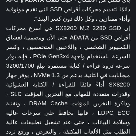
دائمًا لتقديم محركات أقراص SSD التي تقدم موثوقية
وأداء ممتازين ، وكل ذلك دون كسر البنك”.
إن SX8200 M.2 2280 SSD هي أسرع محركات
أقراص SSD من ADATA حتى الآن ومصممة لعشاق
الكمبيوتر الشخصي ، واللاعبين المتحمسين ، وكسر
السرعة. باستخدام واجهة PCIe Gen3x4 ، فإنه يوفر
سرعة ذروة قراءة / كتابة مستمرة تبلغ 3200/1700
ميجابايت في الثانية. بدعم من NVMe 1.3 ، يوفر جهاز
SX8200 أداءً فائقًا للقراءة / الكتابة العشوائية
وقدرات متعددة للمهام. مع التخزين المؤقت SLC ،
وذاكرة التخزين المؤقت DRAM Cache ، وتقنية
LDPC ECC ، فإنها تحافظ على سرعات عالية
وسلامة البيانات ، حتى عند تشغيل تطبيقات عالية
الطلب مثل الألعاب المكثفة ، والتعرض ، ورفع تردد