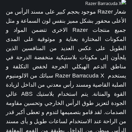
شعار Razer موجود بحجم كبير على مسند الرأس من
الأعلى محفور بشكل مميز بنفس لون السماعة و مثل
جميع منتجات Razer الاخرى تتضمن المواد و
المكونات المختارة بعناية و موثوقية على المدى
الطويل على عكس العديد من المنافسين الذين
يلجأون إلى مكونات بلاستيكية منخفضة الدرجة في
مناطق الدعم الهيكلي الحرجة لخفض التكلفة و
يستخدم Razer Barracuda X سبائك من الالومنيوم
الصلبة القاصية ومسند رأس معدني من الداخل لزيادة
القوة والمتانة. يتم استخدام بلاستيك ABS عالي
الجودة لتعزيز طوق الرأس الخارجي وتحسين مقاومة
الصدمات. لقد قامو بتصميمها لتدوم و تعطى أكبر قدر
من الراحة عند الاستخدام لساعات طويل و يأى مسند
الرأس مبطن من الداخل بطبقة من الفوم المغلفة