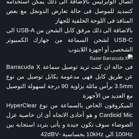
اتصال الوايرليس بالاضافة الى ذلك يمكن استخدامه
كتمديد للموصل فى حالة تعارض الدونجل مع بعض
المنافذ فى اللوحة الخلفية للجهاز
بالاضافة الى ذلك مرفق كابل الشحن من USB-A الى
USB-C لشحن السماعة من جهازك الكمبيوتر
الشخصى أو اجهزة اللابتوب
فى حالة ان كنت تريد توصيل سماعة Barracuda X
عن طريق كابل فهى مدعومة بكابل توصيل من نوع
3.5mm برأس مائلة بزاوية 90 درجة لسهولة التوصيل
مع العديد من الأجهزة
الميكروفون الخاص بالسماعة من نوع HyperClear
Cardioid Mic و هو أحادى الاتجاه أى ان خاصية عزل
الضوضاء سوف تكون جيدة و يأتى بتردد استجابة بين
100Hz الي 10kHz بحساسية -42dBV