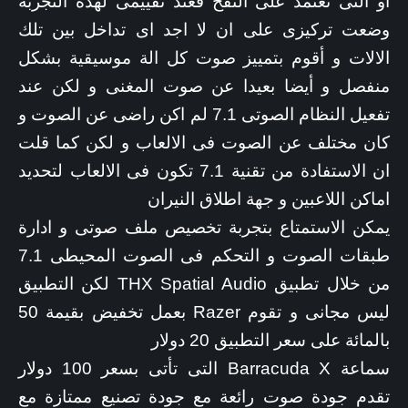
او التى تعتمد على النفخ فعند تقييمى لهذه التجربة
وضعت تركيزى على ان لا اجد اى تداخل بين تلك
الالات و أقوم بتمييز صوت كل الة موسيقية بشكل
منفصل و أيضا بعيدا عن صوت المغنى و لكن عند
تفعيل النظام الصوتى 7.1 لم اكن راضى عن الصوت و
كان مختلف عن الصوت فى الالعاب و لكن كما قلت
ان الاستفادة من تقنية 7.1 تكون فى الالعاب لتحديد
اماكن اللاعبين و جهة اطلاق النيران
يمكن الاستمتاع بتجربة تخصيص ملف صوتى و ادارة
طبقات الصوت و التحكم فى الصوت المحيطى 7.1
من خلال تطبيق THX Spatial Audio لكن التطبيق
ليس مجانى و تقوم Razer بعمل تخفيض بقيمة 50
بالمائة على سعر التطبيق 20 دولار
سماعة Barracuda X التى تأتى بسعر 100 دولار
تقدم جودة صوت رائعة مع جودة تصنيع ممتازة مع