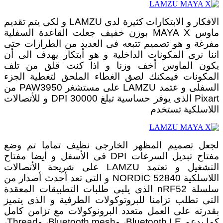
الافكار و الابتكارات كثيرة لدى LAMZU و لكى يتم تقديم
ماوس MAYA X بوزن خفيف جعلت القاعدة السفلية
مفرغة و هو تصميم تتبعه فى العديد من الطرازات حتى
اننا نرى المكونات الداخلية و هو أبتكار يهدف الى أن
يكون الماوس أخف وزنا و اذا كنت قلق من تلف
المكونات فيمكنك لصق الغطاء الملحق لتغطية الجزء
السفلى و عتمد LAMZU على مستشغر PAW3950 من
Pixart الذى يوفر حساسية تبلغ 30000 DPI و للأتصالات
اللاسلكية تستخدم
لجعل تصميم المظهر الخارجى نظيف تماما تم وضع
مفتاح تبديل السرعات DPI فى الأسفل و أيضا مفتاح
التشغيل و تعتمد LAMZU على شريحة الأتصالات
اللاسلكية NORDIC 52840 و التى تعد أحدث أصدار من
سلسلة nRF52 الذى يلبى طلبات التطبيقات المعقدة
التى تطلب تزامنا للبروتوكولات الطرفية و الذى يتميز
بقدرته على العمل متعدد البرونوكولات مع تزامن كامل
كما يدعم Bluetooth LE، وBluetooth mesh، وThread،