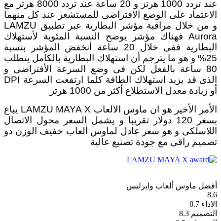
عند تردد 1000 هرتز و 20 ساعة عند تردد 8000 هرتز مع
الاعتماد على الوضع الافتراضى للمستشعر عند كل منهما
و من خلال مراقبة مؤشر البطارية عبر تطبيق LAMZU
Aurora فهناك مؤشر يوضح النسبة المئوية لأستهلاك
البطارية ففى خلال 20 ساعة أنخفض المؤشر بنسبة
25% و هو ما يترجم أن استهلاك البطارية بالكامل يتطلب
80 ساعة بالفعل لكن فى وضع السرعة الأفتراضى و
الذى قد يزيد استهلاك الطاقة كلما ارتفعت السرعة DPI
أو زيادة معدل الاستطلاع أكثر من 1000 هرتز
الأمر الأخير هو ان ماوس الالعاب LAMZU MAYA X يباع
بسغر 120 دولار تقريبا و يشمل السعر محول الاتصال
اللاسلكى و هو سعر عادل لماوس ألعاب خفيف الوزن دو
تصميم راقى مع جودة تصنيع عالية
أفضل ماوس ألعاب وايرليس
8.6
الاداء
8.7
التصميم
8.3