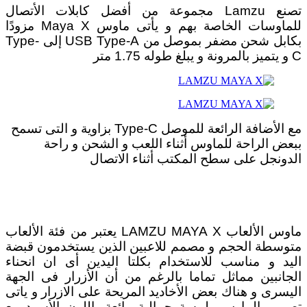
تصنع Lamzu مجموعة من أفضل كابلات الأتصال
للماوسات الخاصة بهم و يأتى ماوس Maya X مزودًا
بكابل شحن مضفر بموصل من USB Type-A إلى Type-
C و يتميز بالمرونة و يبلغ طوله 1.75 متر
مع الأضافة الرائعة للموصل Type-C بزاوية و التى تسمح
ببعض الراحة للماوس أثناء اللعب و الشحن و راحة
الدونجل على سطح المكتب أثناء الاتصال
ماوس الألعاب LAMZU MAYA X يعتبر من فئة الألعاب
متوسطة الحجم و مصمم للاعبين الذين يستخدمون قبضة
اليد و مناسب للاستخدام بكلتا اليدين أى ان انحناء
الجانبين مماثل تماما بالرغم من أن الأزرار فى الجهة
اليسرى و هناك بعض الأخاديد المريحة على الازرار و ياتى
تصميم الماوس بلمسة جمالية رائعة باللون الأسود مع