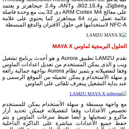
وZigbee، و802.15.4، وANT، و2.4 جيجاهرتز و يعتمد
على معالج ARM Cortex M4 دى 32 بت مع وحدة فاصلة
عائمة تعمل بتردد 64 ميجاهرتز كما يحتوي على علامة
NFC-A لاستخدامها في حلول الاقتران والدفع المبسطة
الحلول البرمجية لماوس MAYA X
تقدم LAMZU تطبيق Aurora و هو أحدث برنامج تشغيل
ويب و الذى يمكن المستخدم من تعديل اعدادات الماوس
وفقا لتفضيلاته و يتميز نظام Aurora بواجهة جمالية رائعة
و سهلة الأستخدام و يمكن تحميله من الموقع الرسمى و
عند بداية التشغيل يبتعرف تلقائى على الماوس
مع واجهة مبسطة و سهلة الأستخدام يمكن للمستخدم
تخصبص الأعدادات وفقا لتفضيلاته فيمكن تحديد أزار
ماكرو و تسجيلها و أيضا ضبط سرعات الماوس و يتم
حفظ جميع الأعدادات مباشرة على الذاكرة الداخلية