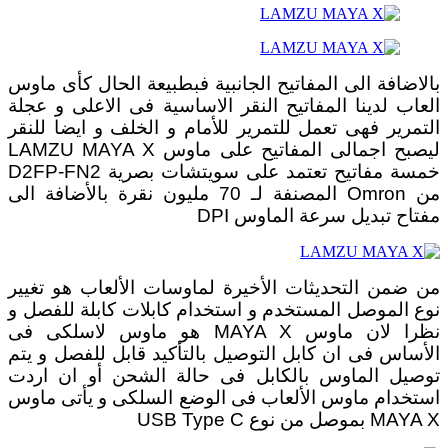
بالاضافة الى المفاتيح الجانبية فبطبيعة الحال كأى ماوس
العاب لدينا المفاتيح النقر الاساسية فى الاعلى و عجلة
التمرير فهى تعمل للتمرير للأمام و الخلف و ايضا للنقر
ليصبح اجمالى المفاتيح على ماوس LAMZU MAYA X
خمسة مفاتيح تعتمد على سويتشات بصرية D2FP-FN2
من Omron المصنفة لـ 70 مليون نقرة بالأضافة الى
مفتاح تبديل سرعة الماوس DPI
من ضمن التحديثات الأخيرة لماوسات الألعاب هو تغيير
نوع الموصل المستخدم و استخدام كابلات كابلة للفصل و
نظرا لان ماوس MAYA X هو ماوس لاسلكى فى
الأساس فى ان كابل التوصيل بالتأكيد قابل للفصل و يتم
توصيل الماوس بالكابل فى حالة الشحن أو ان اردت
استخدام ماوس الألعاب فى الوضع السلكى و يأتى ماوس
MAYA X بموصل من نوع USB Type C