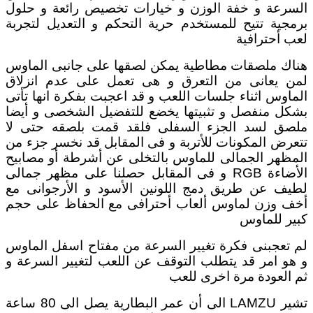
السرعة و خفة الوزن و خيارات تخصيص رائعة و حلول
برمجية تتيح للمستخدم حرية التحكم و التعديل لتجربة
لعب أحترافية
هناك ملصقات مطاطية يمكن لصقها على جانبى الماوس
لمن يعانى من التعرق و هى تعمل على عدم انزلاق
الماوس اثناء جلسات اللعب و قد اعجبت بفكرة انها تأتى
بشكل منفصل و تثبيتها يخضع للتفضيل الشخصى و أيضا
ملصق لسد الجزء السفلى فلقد قمت بلصقه حتى لا
تتعرض المكونات للأتربة و فى المقابل قد نخسر جزء من
المظهر الجمالى للماوس بالتخلى عن أشرطة أو مصابيح
الأضاءة RGB و فى المقابل حصلنا على مظهر جمالى
لطيف عن طريق دمج اللونين الأسود و الأرجوانى مع
أخف وزن لماوس ألعاب أحترافى مع الحفاظ على حجم
كبير للماوس
لم تعجبنى فكرة تغيير السرعة من مفتاح اسفل الماوس
و هو امر قد يتطلب التوقف عن اللعب لتغيير السرعة و
ثم العودة مرة اخرى للعب
تشير LAMZU الى أن عمر البطارية يصل الى 80 ساعة