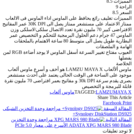
المميزات
8.5
الراحة
9
السعر
8.5
المميزات
تغليف رائع يحافظ على الماوس
اداء الماوس فى الالعاب
ممتاز
الاعتماد على مستشعر ممتاز يصل الى 30K DPI
عمر المفاتيح
الافتراضى كبير 70 مليون نقرة
تعدد الاتصال سلكى/لاسلكى
وزن
الماوس 47 جرام
دعم الحلول البرمجية للتحكم و التخصيص
عمر
البطارية طويل يصل الى متوسط 80 ساعة
الاهتمام بالملحقات
الهامة و الملصقات
العيوب
مفتاح تغيير السرعة أسفل الماوس
لا يوجد أضاءة RGB لمن
يفضلها
الخلاصة
ماوس ألألعاب LAMZU MAYA X هو أخف و أسرع ماوس ألعاب
موجود على الساحة فى الوقت الحالى يعتمد على أحدث مستشعر
بصرى يقدم سرعة 30k DPI و مفاتيح بعمر افتراضى 70 مليون نقرة
قابلة للبرمجة و التخصيص
MAYA X
LAMZU
TAGGED:
ماوس ألعاب
Share This Article
Facebook
Print
المقالة السبقة
مراجعة وحدة التخزين الشبكى
Synology DiskStation DS925+
المقالة التالية
مراجعة وحدة التخزين
ADATA XPG MARS 980 Blade الأسرع على معيار PCIe 5.0
لا توجد تعليقات