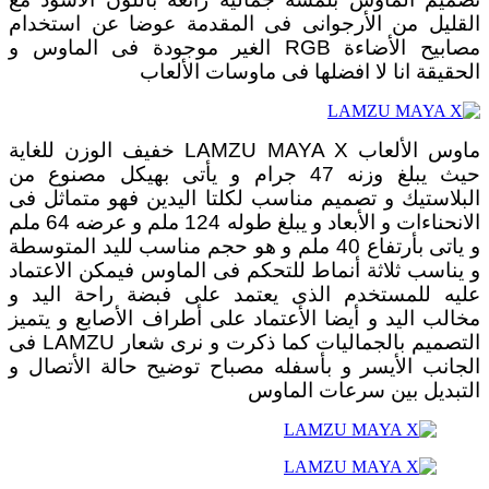
القليل من الأرجوانى فى المقدمة عوضا عن استخدام
مصابيح الأضاءة RGB الغير موجودة فى الماوس و
الحقيقة انا لا افضلها فى ماوسات الألعاب
ماوس الألعاب LAMZU MAYA X خفيف الوزن للغاية
حيث يبلغ وزنه 47 جرام و يأتى بهيكل مصنوع من
البلاستيك و تصميم مناسب لكلتا اليدين فهو متماثل فى
الانحناءات و الأبعاد و يبلغ طوله 124 ملم و عرضه 64 ملم
و ياتى بأرتفاع 40 ملم و هو حجم مناسب لليد المتوسطة
و يناسب ثلاثة أنماط للتحكم فى الماوس فيمكن الاعتماد
عليه للمستخدم الذى يعتمد على فبضة راحة اليد و
مخالب اليد و أيضا الأعتماد على أطراف الأصابع و يتميز
التصميم بالجماليات كما ذكرت و نرى شعار LAMZU فى
الجانب الأيسر و بأسفله مصباح توضيح حالة الأتصال و
التبديل بين سرعات الماوس