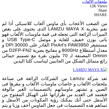
ملحقات الألعاب
12K Views
Share
SHARE
من الصعب الأعجاب بأى ماوس ألعاب كلاسيكى أذا لم
تقم بتجربة LAMZU MAYA X الذى يحتوى على بعض
الميزات الرائعة التى تجعله فى قمة ماوسات الألعاب فهو
ياتى بوزن خفيف للغاية و موصل USB Type-C و
مستشعر PixArt’s PAW3950 القادر على 30000 DPI و
معدل أستطلاع 8000Hz و مفاتيح بصرية D2FP-FN2 من
Omron المصنفة لـ 70 مليون نقرة مع تصميم جمالى
رائع متماثل الشكل من الجانبين ليناسب كلتا اليدين
تعد شركة Lamzu من الشركات الرائعة فى صناعة
ملحقات الألعاب و خاصات ماوسات الألعاب و مقرها فى
الصين و تشتهر ماوساتهم بالتصميمات الغير مألوفة
فتعتمد فى العديد من طرازاتها على الهيكل المفتوح من
الأسفل حتى أنك يمكنك رؤية المكونات من الأسفل و
تساهم هذه التصميمات فى جعل الماوس أخف وزنا و يتم