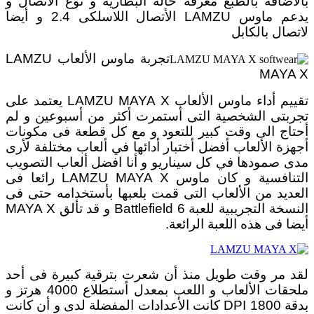
بالاضافة بالطبع معرفة حالة البطارية و نوع الاتصال و
يدعم ماوس LAMZU الأتصال اللاسلكى 2.4 و أيضا
لاتصال بالكابل
تجربة ماوس الألعاب LAMZU
MAYA X
تقييم أداء ماوس الألعاب LAMZU MAYA X يعتمد على
تجربتى الشخصية التى أستمرت أكثر من أسبوعين و لم
أحتاج الى وقت كبير للتعود و مع كل قطعة فى مكونات
أجهزة الألعاب أفضل أختبار أدائها في ألعاب مختلفة لأرى
مدى صمودها في كل سيناريو و أنا افضل ألعاب التصويب
التنافسية و كان ماوس LAMZU MAYA X رائعا فى
العديد من الألعاب التى قمت بلعبها بأستخدامه حتى فى
النسخة التجريبية للعبة Battlefield 6 و قد تألق MAYA X
أيضا فى هذه اللعبة الرائعة.
لقد مر وقت طويل منذ أن شعرت بترقية كبيرة فى أحد
ملحقات الألعاب و اللعب بمعدل أستطلاع 4000 هرتز و
بدقة 1800 DPI كانت الأعدادات المفضلة لدى و أن كانت