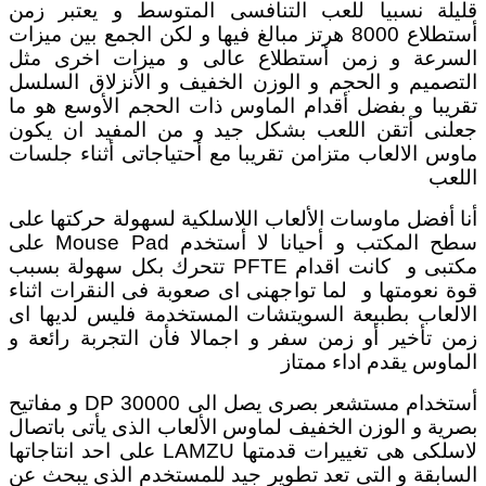
قليلة نسبيا للعب التنافسى المتوسط و يعتبر زمن
أستطلاع 8000 هرتز مبالغ فيها و لكن الجمع بين ميزات
السرعة و زمن أستطلاع عالى و ميزات اخرى مثل
التصميم و الحجم و الوزن الخفيف و الأنزلاق السلسل
تقريبا و بفضل أقدام الماوس ذات الحجم الأوسع هو ما
جعلنى أتقن اللعب بشكل جيد و من المفيد ان يكون
ماوس الالعاب متزامن تقريبا مع أحتياجاتى أثناء جلسات
اللعب
أنا أفضل ماوسات الألعاب اللاسلكية لسهولة حركتها على
سطح المكتب و أحيانا لا أستخدم Mouse Pad على
مكتبى و كانت اقدام PFTE تتحرك بكل سهولة بسبب
قوة نعومتها و لما تواجهنى اى صعوبة فى النقرات اثناء
الالعاب بطبيعة السويتشات المستخدمة فليس لديها اى
زمن تأخير أو زمن سفر و اجمالا فأن التجربة رائعة و
الماوس يقدم اداء ممتاز
أستخدام مستشعر بصرى يصل الى 30000 DP و مفاتيح
بصرية و الوزن الخفيف لماوس الألعاب الذى يأتى باتصال
لاسلكى هى تغييرات قدمتها LAMZU على احد انتاجاتها
السابقة و التى تعد تطوير جيد للمستخدم الذى يبحث عن