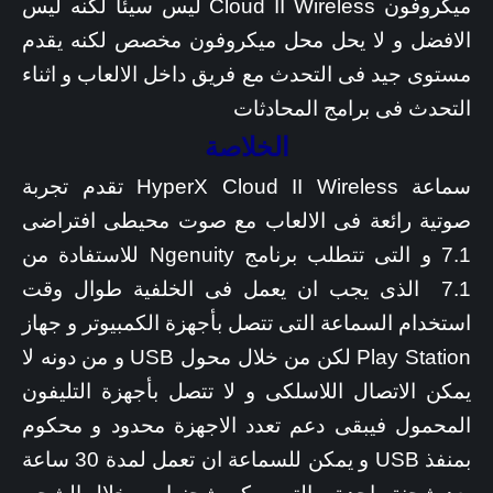
ميكروفون Cloud II Wireless ليس سيئا لكنه ليس
الافضل و لا يحل محل ميكروفون مخصص لكنه يقدم
مستوى جيد فى التحدث مع فريق داخل الالعاب و اثناء
التحدث فى برامج المحادثات
الخلاصة
سماعة HyperX Cloud II Wireless تقدم تجربة
صوتية رائعة فى الالعاب مع صوت محيطى افتراضى
7.1 و التى تتطلب برنامج Ngenuity للاستفادة من
7.1 الذى يجب ان يعمل فى الخلفية طوال وقت
استخدام السماعة التى تتصل بأجهزة الكمبيوتر و جهاز
Play Station لكن من خلال محول USB و من دونه لا
يمكن الاتصال اللاسلكى و لا تتصل بأجهزة التليفون
المحمول فيبقى دعم تعدد الاجهزة محدود و محكوم
بمنفذ USB و يمكن للسماعة ان تعمل لمدة 30 ساعة