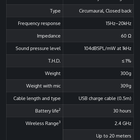
Type
Circumaural, Closed back
Frequency response
15Hz–20kHz
Impedance
60 Ω
Sound pressure level
104dBSPL/mW at 1kHz
T.H.D.
≤ 1%
Weight
300g
Weight with mic
309g
Cable length and type
USB charge cable (0.5m)
2
Battery life
30 hours
3
Wireless Range
2.4 GHz
Up to 20 meters