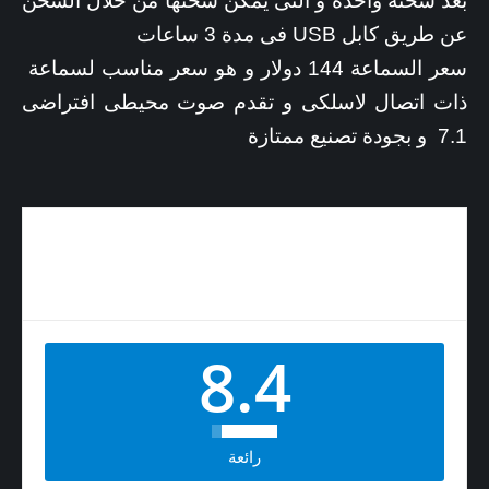
بعد شحنة واحدة و التى يمكن شحنها من خلال الشحن
عن طريق كابل USB فى مدة 3 ساعات
سعر السماعة 144 دولار و هو سعر مناسب لسماعة
ذات اتصال لاسلكى و تقدم صوت محيطى افتراضى
7.1 و بجودة تصنيع ممتازة
سماعة HyperX Cloud II Wireless تقدم تجربة صوتى رائعة
فى الالعاب مع صوت محيطى افتراضى 7.1
8.4
رائعة