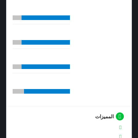
جودة الصوت
8.7
جودة التصنيع
8.5
عمر البطارية
8.5
السعر
8
المميزات
مدى اتصال لاسلكى جيد
صوت محيطى 7.1 رائع