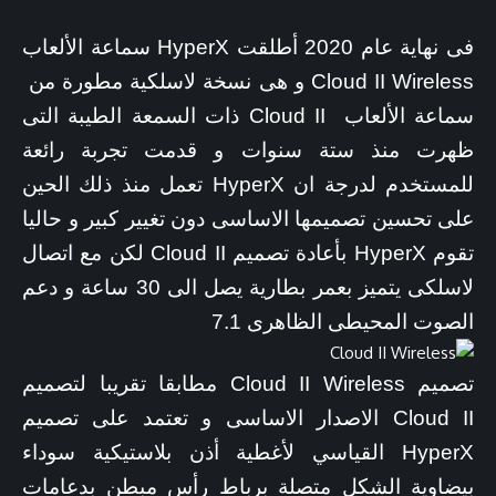
فى نهاية عام 2020 أطلقت HyperX سماعة الألعاب
Cloud II Wireless و هى نسخة لاسلكية مطورة من
سماعة الألعاب Cloud II ذات السمعة الطيبة التى
ظهرت منذ ستة سنوات و قدمت تجربة رائعة
للمستخدم لدرجة ان HyperX تعمل منذ ذلك الحين
على تحسين تصميمها الاساسى دون تغيير كبير و حاليا
تقوم HyperX بأعادة تصميم Cloud II لكن مع اتصال
لاسلكى يتميز بعمر بطارية يصل الى 30 ساعة و دعم
الصوت المحيطى الظاهرى 7.1
تصميم Cloud II Wireless مطابقا تقريبا لتصميم
Cloud II الاصدار الاساسى و تعتمد على تصميم
HyperX القياسي لأغطية أذن بلاستيكية سوداء
بيضاوية الشكل متصلة برباط رأس مبطن بدعامات