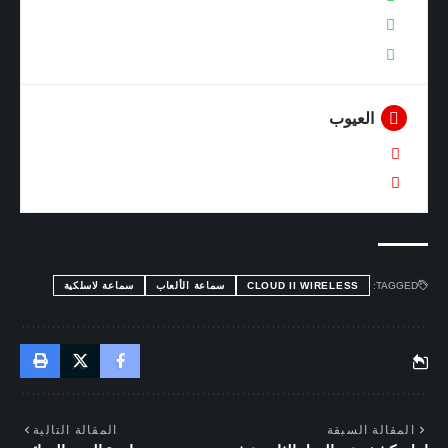
تصميم السماعة رائع من دون بهرجة أو اضاءة
مستوى Base مرتفع
العيوب
جودة الميكروفون ليست الافضل
برنامج Ngenuity لا يحتوى على EQ
TAGGED:
CLOUD II WIRELESS
سماعة الألعاب
سماعة لاسلكية
المقالة السبقة
المقالة التالية