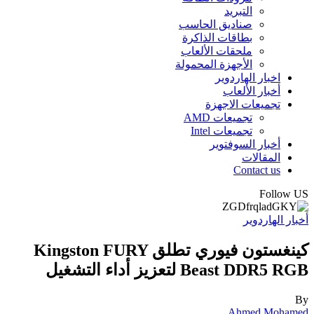
التبريد
صناديق الحاسب
بطاقات الذاكرة
ملحقات الألعاب
الأجهزة المحمولة
اخبار الهاردوير
أخبار الألعاب
تجميعات الاجهزة
تجميعات AMD
تجميعات Intel
أخبار السوفتوير
المقالات
Contact us
Follow US
أخبار الهاردوير
كينغستون فيوري تطلق Kingston FURY
Beast DDR5 RGB لتعزيز أداء التشغيل
By
Ahmed Mohamed