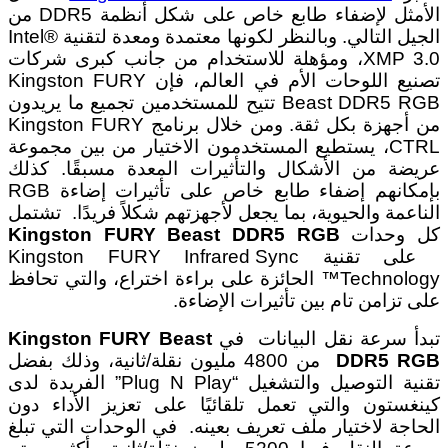
الأمثل لإضفاء طابع خاص على شكل أنظمة DDR5 من
الجيل التالي. وبالنظر لكونها معتمدة ومعدة لتقنية Intel®
XMP 3.0، ومؤهلة للاستخدام من جانب كبرى شركات
تصنيع اللوحات الأم في العالم، فإن Kingston FURY
Beast DDR5 RGB تتيح للمستخدمين تجميع ما يريدون
من أجهزة بكل ثقة. ومن خلال برنامج Kingston FURY
CTRL، يستطيع المستخدمون الاختيار من بين مجموعة
عريضة من الأشكال والتأثيرات المعدة مسبقًا. كذلك
بإمكانهم إضفاء طابع خاص على تأثيرات إضاءة RGB
الناعمة والحيوية، بما يجعل لأجهزتهم شكلاً فريدًا. تشتمل
كل وحدات
Kingston FURY Beast DDR5 RGB
على تقنية Kingston FURY Infrared Sync
Technology™ الحائزة على براءة اختراع، والتي تحافظ
على تزامن تام بين تأثيرات الإضاءة.
تبدأ سرعة نقل البيانات في
Kingston FURY Beast
DDR5 RGB
من 4800 مليون نقلة/ثانية، وذلك بفضل
تقنية التوصيل والتشغيل “Plug N Play” الفريدة لدى
كينغستون والتي تعمل تلقائيًا على تعزيز الأداء دون
الحاجة لاختيار ملف تعريف بعينه. في الوحدات التي تبلغ