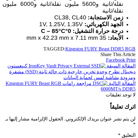
نقلة/ثانية و5600 مليون نقلة/ثانية و6000 مليون
نقلة/ثانية
زمن الاستجابة:
CL38, CL40
الجهد الكهربائي:
1V, 1.25V, 1.35V
درجة حرارة التشغيل:
0°C – 85°C
الأبعاد:
35 mm x 42.23 mm x 7.11 mm
TAGGED:
Kingston FURY Beast DDR5 RGB
Share This Article
Facebook
Print
المقالة السبقة
كينغستون
ديجيتال تطرح وحدة تخزين خارجية ذات حالة ثابتة (SSD) مشفرة
ومزودة بشاشة لمس لحماية البيانات
المقالة التالية
مراجعة رامات Kingston FURY Beast RGB
6000MT/s DDR5
لا توجد تعليقات
اترك تعليقاً
لن يتم نشر عنوان بريدك الإلكتروني.
الحقول الإلزامية مشار إليها بـ
*
التعليق
*