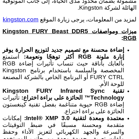
مشمولة بضمان محدود مدى الحياة، إلى جانب الموثوقية
الهائلة لشركة Kingston.
لمزيد من المعلومات، يرجى زيارة الموقع
kingston.com
ميزات ومواصفات
Kingston FURY Beast DDR5
:
RGB
إضاءة محسنة مع تصميم جديد لتوزيع الحرارة يوفر
إنارة ملونة
RGB
أكثر توهجًا ونعومة:
استمتع
بألعابك بأناقة حيث تنساب تأثيرات إضاءة RGB
المخصصة والسلسة باستخدام برنامج Kingston
FURY CTRL أو البرنامج الخاص بالشركة المصنعة
للوحة الأم.
تقنية
Kingston FURY Infrared Sync
Technology
™ الحائزة على براءة اختراع:
تأثيرات
إضاءة RGB حيوية متناغمة بفضل تقنية كينغستون
الحائزة على براءة اختراع.
معتمدة ومعدة لتقنية
Intel® XMP 3.0
:
إمكانات
متقدمة ومحسنة مسبقًا في ضبط التوقيتات
والسرعة والجهد الكهربائي لتعزيز الأداء وحفظ
ملفات تعريف جديدة معدة من جانب المستخدم