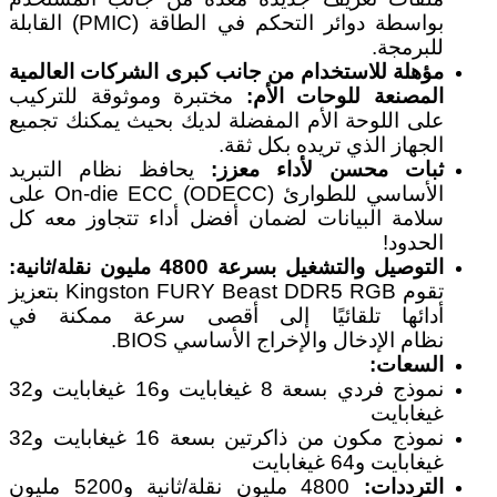
بواسطة دوائر التحكم في الطاقة (PMIC) القابلة
للبرمجة.
مؤهلة للاستخدام من جانب كبرى الشركات العالمية
المصنعة للوحات الأم:
مختبرة وموثوقة للتركيب
على اللوحة الأم المفضلة لديك بحيث يمكنك تجميع
الجهاز الذي تريده بكل ثقة.
ثبات محسن لأداء معزز:
يحافظ نظام التبريد
الأساسي للطوارئ On-die ECC (ODECC) على
سلامة البيانات لضمان أفضل أداء تتجاوز معه كل
الحدود!
التوصيل والتشغيل بسرعة 4800 مليون نقلة/ثانية:
تقوم Kingston FURY Beast DDR5 RGB بتعزيز
أدائها تلقائيًا إلى أقصى سرعة ممكنة في
نظام الإدخال والإخراج الأساسي BIOS.
السعات:
نموذج فردي بسعة 8 غيغابايت و16 غيغابايت و32
غيغابايت
نموذج مكون من ذاكرتين بسعة 16 غيغابايت و32
غيغابايت و64 غيغابايت
الترددات:
4800 مليون نقلة/ثانية و5200 مليون