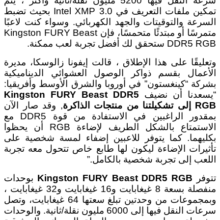
سرعة النقل فيها 5200 مليون نقلة/ثانية وأكثر ، يتم
تمكين ملفات التعريف في Intel XMP 3.0 بحيث تضبط
السرعة والتوقيتات والجهد الكهربائي. وسواء كنت لاعبًا
متمرسًا أو مبتدئًا متحمسًا، فإن Kingston FURY Beast
DDR5 RGB ستحقق لك أفضل تجربة لعب ممكنة.
وتعليقًا على هذا الإطلاق ، قالت إيفونا زالوسكا، مديرة
الأعمال بقسم ذواكر الوصول العشوائي الديناميكية
بشركة “كينغستون” في أوروبا والشرق الأوسط وأفريقيا:
“يسعدنا أن نضيف
Kingston FURY Beast DDR5
RGB
إلى تشكيلتنا من منتجات الذاكرة
, وقد صار الآن
بمقدور الراغبين في الاستفادة من قوة DDR5 مع
الاستمتاع بالشكل الطريف لإضاءة RGB أن يحظوا
بكليهما. كما يتوفر للاعبين إضفاء لمسة شخصية على
تأثيرات الإضاءة ليكون لها طابع خاص تتحول معه تجربة
اللعب إلى تجربة شخصية بالكامل.”
تتوفر
Kingston FURY Beast DDR5 RGB
بوحدات
منفصلة بسعة 8 غيغابايت و16 غيغابايت و32 غيغابايت ،
وبمجموعات من وحدتين تبلغ سعتها 64 غيغابايت، وتصل
سرعات النقل فيها إلى 6000 مليون نقلة/ثانية. والوحدات