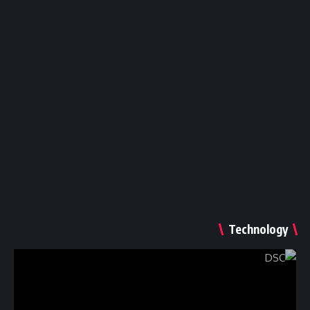
مراجعة Synology BeeStation للتخزين
السحابى الشخصى و النسخ الأحتياطى
Technology