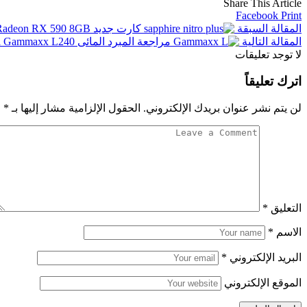
Share This Article
Facebook
Print
المقالة السبقة
كارت جديد SAPPHIRE NITRO + Radeon RX 590 8GB إصدار خاص للألعاب عالية الدقة
المقالة التالية
مراجعة المبرد المائى DeepCool Gammaxx L240 مولود جديد صديق للميزانية
لا توجد تعليقات
اترك تعليقاً
لن يتم نشر عنوان بريدك الإلكتروني.
الحقول الإلزامية مشار إليها بـ
*
التعليق
*
الاسم
*
البريد الإلكتروني
*
الموقع الإلكتروني