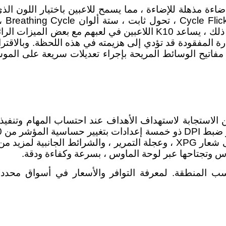
عة أوضاع إضاءة مذهلة للإضاءة ، مما يسمح للاعبين باختيار اللو
 مفاتيح الوسائط المريحة بإجراء تعديلات سريعة على الم
ما هو أكثر من ذلك ، فهو يتميز بتأثير RGB Breathing على شعار XPG ، وعجلة
وس وتجتاحها عبر لوحة الماوس ، بسرعة وكفاءة ودقة.