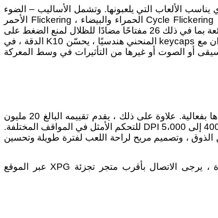
ن الذي يناسب الألعاب التي يلعبونها. وتشمل الأساليب – الضوء
المتدفق ، متعدد الألوان Breathing ، سبعة ألوان Cycle Flickering ، تحول ثابت ، ستة ألوان Cycle Flickering ، Breathing Cycle الحمراء والبيضاء ، Flickering الأحمر
والأبيض ، أبيض ثابت ، Breathing الأبيض. و ما هو أكثر من ذلك ، يساعد K10 اللاعبين في لعبهم مع بعض الميزات الرائعة بما في ذلك 26 مفتاحًا مضادًا للظلال لمنع الضغط على
المفاتيح المفتقدة أو غير المقصودة ، وذلك لأن درجة الحرارة المفقودة قد تؤدي إلى هزيمته في هذه اللحظة. وبالاقتران مع keycaps المنحني هندسيًا ، يحسّن K10 الدقة ، في
وسيقى أو الصوت أو غيرها من التأثيرات في وسط المعركة
استخدام مفاتيح OMRON ، يوفر INFAREX M20 للاعبين الاستجابة لاستهداف الأهداف عند احتساب المهام وتنفيذها بفعالية. علاوة على ذلك ، يقدم تقييمه البالغ 20 مليون
نقرة ماوسًا قويًا وموثوقًا يدوم ويستمر في الأداء. يسمح زر ضبط DPI ذو خمسة إعدادات بتغيير حساسية المؤشر من 400 إلى 5،000 DPI للتحكم الأمثل في المواقف المختلفة.
 التمرير ، والشرائط الجانبية لمزيد من الذوق ، وتصميم مريح لراحة اللعب لفترة طويلة وتحسين
قد يختلف مدى توفر XPG INFAREX K10 و M20 حسب المنطقة. لمعرفة التوافر والأسعار في أسواق محددة ، يرجى الاتصال بأقرب متجر تجزئة XPG عبر الموقع