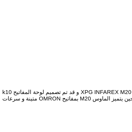
اعلنت اليوم ADATA عن أطلاق اثنان من ملحقات الألعاب الجديدة , لوحة المفاتيح XPG INFAREX K10 ، والماوس XPG INFAREX M20 و قد تم تصميم لوحة المفاتيح k10
لتعزيز خبرات اللاعبين و تحتوى على تسعة أنماط من أضاءة LED و مفاتيح مضادة للظلال و أغطية مفاتيح مريحة فى حين يتميز الماوس M20 بمفاتيح OMRON متينة و سرعات