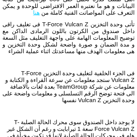
البيانات و هو ما نعتبره العمر الافتراضى للوحدة و يمكن
التعرف على المواصاتت الفنية كاملة من
هنا
تأتى وحدة التخزين T-Force Vulcan Z فى تغليف راقى
داخل صندوق من الكرتون باللون الرمادى الداكن مع
توضيح المعلومات الهامة على واجهة التغليف مثل السعة
و مدة الضمان و صورة واضحة لشكل وحدة التخزين و
هى معلومات الهدف منها مساعدتك اثناء عملية الشراء
فى الجزء الخلفية لتغليف وحدة التخزين T-Force
Vulcan Z ستجد معلومات عن سرعة القراءة و الكتابة و
معلومات عن شركة TeamGroup بعدة لغات بالاضافة
الى فتحة توضح الرقم التسلسلى و معلومات واضحة على
وحدة التخزين Vulcan Z نفسها
لا يوجد داخل الصندوق سوى محرك الحالة الصلبة T-
Force Vulcan Z سعة 1 تيرابايت و رغم أن الشكل غير
هام فى محركات الحالة الصلبة لانها قد تكون مخبأة فى