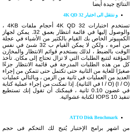
النتائج جيدة أيضا
و ننتقل الى اختبار 4K QD 32
تستخدم اختبارات 4K QD 32 أحجام ملفات 4KB ،
والوصول إليها في قائمة انتظار بعمق 32. يمكن لجهاز
الكمبيوتر الخاص بك القيام بالكثير من الأشياء في عجلة
من أمره ، ولكن لا يمكن القيام ب 32 شىئ في نفس
الوقت بالضبط ، لذلك يستخدم قوائم الانتظار والمخازن
المؤقتة لتتبع الطلبات التي لا تزال تحتاج إلى مكان. تأخذ
كل من هذه الطلبات المدرجة في قائمة الانتظار جزءًا
صغيرًا للغاية من الثانية حتى تكتمل حتى تتمكن من إجراء
العديد من العمليات في ثانية من الزمن ، وبالتالي عمليات
(I / O) (I / O في الثانية). إذا تمكنت من إجراء عملية كتابة
في غضون 0.10 ثانية ، فيمكنك أن تقول إنك تستطيع
تنفيذ 10 IOPS لكتابة عشوائية.
ATTO Disk Benchmark
من اشهر برامج الإختبار يُتيح لك التحكم فى حجم