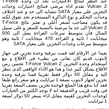
عند النظر لنتائج الأختبارات نجد أن وحدة T-Force
Vulcan Z تقدم اداء مرضى فنتائج اختبارات وحدات
التخزين على معيار SATA تتشابه الى حد و عند اختلاف
وحدات التحكم و نوع الذاكرة المستخدم نجد تفوق لكنه
قد يكون مصاحب لسعر أعلى و تعتبر نتائج T-Force
Vulcan Z الى حد ما مرضية بالنسبة للسعر و على سبيل
المثال فأن متوسط سرعات القراءة يصل الى 500
ميجابايت / ثانية و القراءة 470 ميجابايت / ثانية وهو
متوسط سرعات وحدات التخزين على معيار SATA
بعيدا عن الارقام لقد قمت بترقية وحدة تخزين فى جهاز
لابتوب قديم كان يعانى من بطىء فى الأقلاع و مع
أستخدام وحدة التخزين T-Force Vulcan Z تحسن زمن
الأقلاع بشكل كبير جدا و هذا هو الأداء الواقعى الذى ننظر
اليه و مقابل 50 دولار فقط تقريبا قمنا بترقية وحدة
تخزين لجهاز لابتوب بسعة 1 تيرابايت و هو سعر رائع طبعا
فقد كنا ندفع هذا المبلغ فوحدة تخزين بنصف السعة تقريبا
فى وقت قريب و الحقيقة انه لا يوجد الكثير من الخيارات
لوحدات التخزين كقيمة مقابل اداء بسعر 50 دولار لسعة
1 تيرابايت