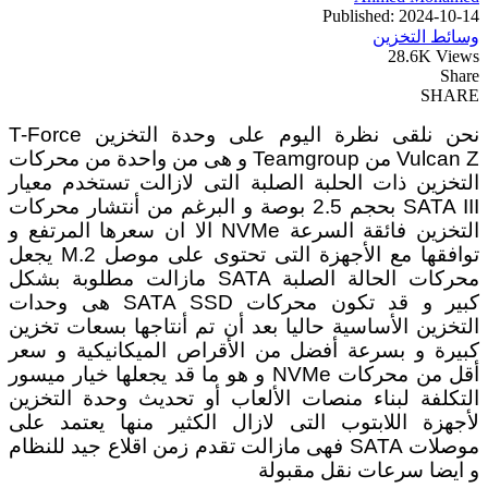
Published: 2024-10-14
وسائط التخزين
28.6K Views
Share
SHARE
نحن نلقى نظرة اليوم على وحدة التخزين T-Force
Vulcan Z من Teamgroup و هى من واحدة من محركات
التخزين ذات الحلبة الصلبة التى لازالت تستخدم معيار
SATA III بحجم 2.5 بوصة و البرغم من أنتشار محركات
التخزين فائقة السرعة NVMe الا ان سعرها المرتفع و
توافقها مع الأجهزة التى تحتوى على موصل M.2 يجعل
محركات الحالة الصلبة SATA مازالت مطلوبة بشكل
كبير و قد تكون محركات SATA SSD هى وحدات
التخزين الأساسية حاليا بعد أن تم أنتاجها بسعات تخزين
كبيرة و بسرعة أفضل من الأقراص الميكانيكية و سعر
أقل من محركات NVMe و هو ما قد يجعلها خيار ميسور
التكلفة لبناء منصات الألعاب أو تحديث وحدة التخزين
لأجهزة اللابتوب التى لازال الكثير منها يعتمد على
موصلات SATA فهى مازالت تقدم زمن اقلاع جيد للنظام
و ايضا سرعات نقل مقبولة