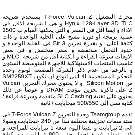
محرك التشغيل T-Force Vulcan Z يستخدم شريحة
Hynix 128-Layer 3D TLC و
هى الشريحة الاقل فى
الاداء و ايضا اقل فى السعر و التى يمكنها القيام ب 3500
عملية برمجة او دورة مسح على الخلية الواحدة و ذات
كثافة اعلى و بقدرة تخزين 3 Bit
فى الخلية الواحدة و
حدود التحمل منخفضة و سعر منخفض و فى بعض
الاوقات سرعة القراءة و الكتابة اقل من شريحة
MLC
و
تناسب المنتجات الاستهلاكية للاجهزة المتوسطة الستوى
و بالرغم من عدم ذكر الشركة المصنعة لونوع وحدة
التحكم المستخدمة الا اننى اتوقع ان تكون SM2259XT
من
Silicon Motion و لا يحتوى محرك التخزين Vulcan
Z على ذاكرة تخزين مؤقت DRAM و عوضا عن ذلك
يحتوي على تقنية SLC Caching متقدمة وسرعة قراءة /
كتابة تصل إلى 500/550 ميجابايت / ثانية
تقدم Teamgroup وحدة التخزين T-Force Vulcan Z فى
ستة سعات تخزينية مختلفة تبدأ من 240 جيجابايت وصولا
الى 2 تيرابايت و لدينا اليوم سعة 1 تيرابايت للمراجعة و
التى تمتلك قدرة تحمل حتى 800 تيرابايت من كتابة