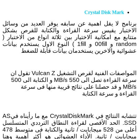
Crystal Disk Mark
برنامج لا يقل اهمية عن سابقه يوفر العديد من وسائل
الاختبار يقيس سرعة القراءة والكتابة للقرص بشكل
متتابع مع امكانية الاختيار بين ثلاثة انواع من الاختبار (
random و 00fill و 1fill ) النوع الاول يستخدم بيانات
عشوائية والاخرين يستخدمان بيانات قابلة للضغط
المواصفات الفنية لقرص التشغيل Vulcan Z تقول ان
سرعة القراءة تصل الى 550 MB/s و الكتابة الى 500
MB/s و قد حصلنا على نتائج قريبة منها فى سرعة
القراءة و سرعة الكتابة
تتشابه النتائج في CrystalDiskMark مع ما رأيناه فيAS
SSD. الحد الأقصى لقراءة النطاق الترددي المتسلسل
أعلى من 528 ميجابايت / ثانية والكتابة فى متوسط 478
ميجابايت / ثانية. الأداء العشوائي هو أكثر أهمية وهنا