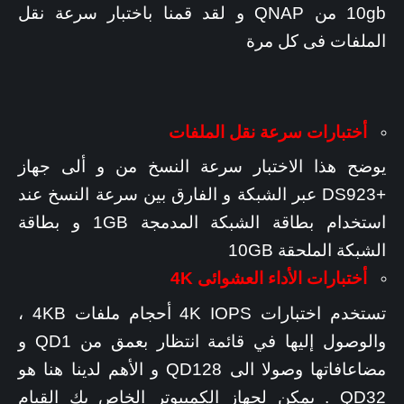
10gb من QNAP و لقد قمنا باختبار سرعة نقل
الملفات فى كل مرة
أختبارات سرعة نقل الملفات
يوضح هذا الاختبار سرعة النسخ من و ألى جهاز
+DS923 عبر الشبكة و الفارق بين سرعة النسخ عند
استخدام بطاقة الشبكة المدمجة 1GB و بطاقة
الشبكة الملحقة 10GB
أختبارات الأداء العشوائى 4K
تستخدم اختبارات 4K IOPS أحجام ملفات 4KB ،
والوصول إليها في قائمة انتظار بعمق من QD1 و
مضاعافاتها وصولا الى QD128 و الأهم لدينا هنا هو
QD32 . يمكن لجهاز الكمبيوتر الخاص بك القيام