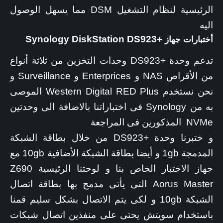
الرئيسية لنظام التشغيل DSM مما يسهل الوصول
اليه
+Synology DiskStation DS923
أختبارات جهاز
تدعم وحدة +DS923 وحدات التخزين من ثلاثة أنواع
من الأقراص NAS و Enterprices و Surveillance و
نحن نستخدم Western Digital RED Plus الموصى
به من Synology فى اختباراتنا بالاضافة الى وحدتين
NVMe المذكورين فى المراجعة
و ختبرنا وحدة +DS923 من خلال بطاقة الشبكة
المدمجة 1gb و أيضا بطاقة الشبكة الأضافية 10gb مع
جهاز الاختبار الخاص بنا و لوحتنا الرئيسية Z690
Aorus Master التى يأتى مدمج بها بطاقة اتصال
الشبكة 10gb و لكى يتم الاتصال بشكل سليم قمنا
باستخدام سويتش يحتى على منفذين اتصال شبكات