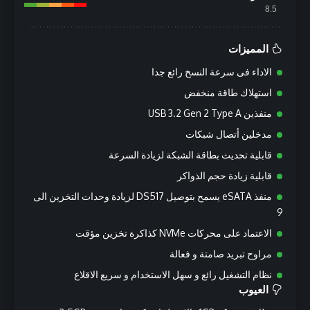
8.5
المميزات
الاداء فى سرعة النسخ رائع جدا
استهلاك طاقة منخفض
منفذين USB 3.2 Gen 2 Type A
مدخلين أتصال شبكات
قابلية تحديث بطاقة الشبكة لزيادة السرعة
قابلية زيادة حجم الذواكر
منفذ eSATA يسمح بتوصيل DS517 لزيادة وحدات التخزين الى
9
الاعتماد على محركات NVMe كذاكرة تخزين مؤقت
مراوح تبريد صامتة و فعالة
نظام التشغيل رائع و سهل الاستخدام و سريع الاقلاع
العيوب