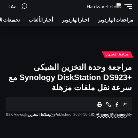
Aa
Font
Resizer
مراجعات الهاردوير
اخبار الهاردوير
أخبار الألعاب
تجميعات ال
وسائط التخزين
مراجعة وحدة التخزين الشبكى
+Synology DiskStation DS923 مع
سرعة نقل ملفات مزهلة
By
Ahmed Mohamed
Published: 2024-10-18
وسائط التخزين
98K Views