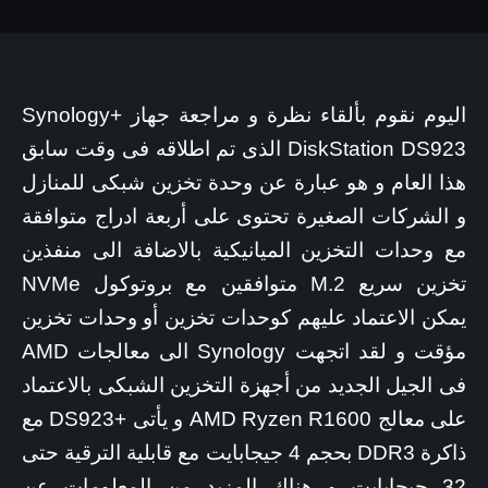
اليوم نقوم بألقاء نظرة و مراجعة جهاز +Synology
DiskStation DS923 الذى تم اطلاقه فى وقت سابق
هذا العام و هو عبارة عن وحدة تخزين شبكى للمنازل
و الشركات الصغيرة تحتوى على أربعة ادراج متوافقة
مع وحدات التخزين الميانيكية بالاضافة الى منفذين
تخزين سريع M.2 متوافقين مع بروتوكول NVMe
يمكن الاعتماد عليهم كوحدات تخزين أو وحدات تخزين
مؤقت و لقد اتجهت Synology الى معالجات AMD
فى الجيل الجديد من أجهزة التخزين الشبكى بالاعتماد
على معالج AMD Ryzen R1600 و يأتى +DS923 مع
ذاكرة DDR3 بحجم 4 جيجابايت مع قابلية الترقية حتى
32 جيجابايت و هناك المزيد من المعلومات عن