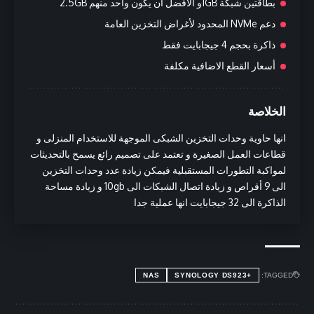
بطاقتين شبكة 1GBو الافضل ان يكون واحد منهم 2.5GB
دعم NVMe المحدود لأغراض التخزين العامة
ذاكرة بحجم 4 جيجابايت فقط
أسعار القطع الاضافية مكلفة
الخلاصة
انها حاوية وحدات التخزين الشبكى الموجهة للاستخدام المنزلى و
قطاعات العمل الصغيرة و تعتمد على تصميم رائع يسمح بالتحديثات
لمواكبة التطورات المستقبلية فيمكن زيادة عدد وحدات التخزين
الى 9 أقراص و زيادة اتصال الشبكات الى 10gb و زيادة مساحة
الذاكرة الى 32 جيجابايت انها عملية جدا
NAS
+SYNOLOGY DS923
TAGGED: