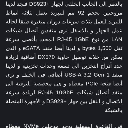
بالنظر الى الجانب الخلفى لجهاز +DS923 فنجد لدينا
مروحتين بحجم 92 مم للتبريد تعمل بثلاثة انماط
للتبريد للعمل بثلاث سرعات دوران متغيرة طبقا لحالة
عمل الجهاز و بالاسفل نرى منفذين أتصال شبكات
LAN من نوع RJ-45 1GbE المحدد بأقصى سرعة
نقل 1,500 bytes و لدينا أيضا منفذ eSATA و الذى
يمكن من خلاله توصيل حاوية DX570 أضافية لزيادة
عدد أدراج التخزين الى تسعة وحدات تخزينية و لدينا
منفذ USB-A 3.2 Gen 1 أضافى فى الخلف و نرى
أيضا فتحة PCIe مغطاه و هى مخصصة للترقية الى
منفذ أتصال شبكات RJ-45 10GbE لزيادة سرعة
الاتصال و النقل بين جهاز +DS923 و الأجهزة المتصلة
بالشبكة
فى القاعدة السفلية يوجد مدخلين NVMe مغطاه