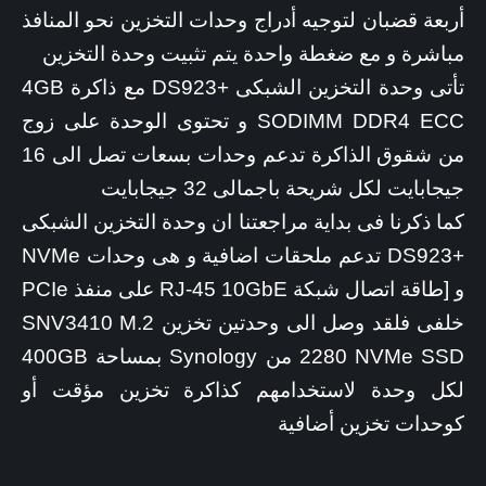
أربعة قضبان لتوجيه أدراج وحدات التخزين نحو المنافذ
مباشرة و مع ضغطة واحدة يتم تثبيت وحدة التخزين
تأتى وحدة التخزين الشبكى +DS923 مع ذاكرة 4GB
SODIMM DDR4 ECC و تحتوى الوحدة على زوج
من شقوق الذاكرة تدعم وحدات بسعات تصل الى 16
جيجابايت لكل شريحة باجمالى 32 جيجابايت
كما ذكرنا فى بداية مراجعتنا ان وحدة التخزين الشبكى
+DS923 تدعم ملحقات اضافية و هى وحدات NVMe
و [طاقة اتصال شبكة RJ-45 10GbE على منفذ PCIe
خلفى فلقد وصل الى وحدتين تخزين SNV3410 M.2
2280 NVMe SSD من Synology بمساحة 400GB
لكل وحدة لاستخدامهم كذاكرة تخزين مؤقت أو
كوحدات تخزين أضافية