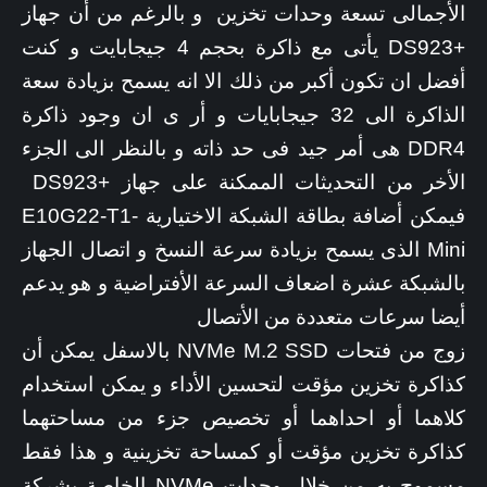
الأجمالى تسعة وحدات تخزين و بالرغم من أن جهاز
+DS923 يأتى مع ذاكرة بحجم 4 جيجابايت و كنت
أفضل ان تكون أكبر من ذلك الا انه يسمح بزيادة سعة
الذاكرة الى 32 جيجابايات و أر ى ان وجود ذاكرة
DDR4 هى أمر جيد فى حد ذاته و بالنظر الى الجزء
الأخر من التحديثات الممكنة على جهاز +DS923
فيمكن أضافة بطاقة الشبكة الاختيارية E10G22-T1-
Mini الذى يسمح بزيادة سرعة النسخ و اتصال الجهاز
بالشبكة عشرة اضعاف السرعة الأفتراضية و هو يدعم
أيضا سرعات متعددة من الأتصال
زوج من فتحات NVMe M.2 SSD بالاسفل يمكن أن
كذاكرة تخزين مؤقت لتحسين الأداء و يمكن استخدام
كلاهما أو احداهما أو تخصيص جزء من مساحتهما
كذاكرة تخزين مؤقت أو كمساحة تخزينية و هذا فقط
مسموح به من خلال وحدات NVMe الخاصة بشركة