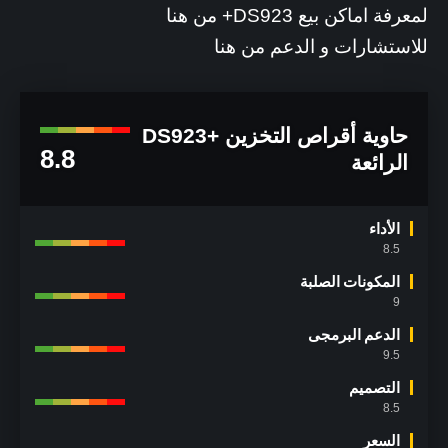
لمعرفة اماكن بيع DS923+ من
هنا
للاستشارات و الدعم من
هنا
حاوية أقراص التخزين +DS923
8.8
الرائعة
الأداء
8.5
المكونات الصلبة
9
الدعم البرمجى
9.5
التصميم
8.5
السعر