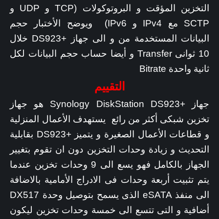
التخزين المؤقت و البروتوكولات (TCP و UDP و
SCTP مع IPv4 و IPv6) ويوضح الأختبار حجم
البيانات المستخدمة من و الى جهاز +DS923 خلال
10 ثوانى Transfer و أيضا حساب حجم البيانات لكل
ثانية واحدة Bitrate
التقييم
جهاز +Synology DiskStation DS923 هو جهاز
تخزين شبكى أكثر من رائع يستهدف الأعمال المنزلية
و قطاعات الأعمال الصغيرة و يتميز +DS923 بقابلية
التحديث و زيادة وحدات التخزين دون ان تقوم بتغيير
الجهاز بالكامل فهو يسع الى 9 وحدات تخزين عندما
يتم تثبيت أربعة وحدات فى الادراج الأمامية بالاضافة
الى منفذ eSATA الذى يسمح بتوصيل وحدة DX517
أضافية و التى تتسع الى خمسة وحدات تخزين ليكون