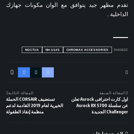
تقدم مظهر جيد يتوافق مع الوان مكونات جهازك
الداخلية .
NOCTUA
NH-U14S
CHROMAX ACCESSORIES
TAGGED:
المقالة السبقة
المقالة التالية
اول كارت احترافى Asrock تعلن
تستضيف CORSAIR الحملة
عن سلسلة Asrock RX 5700
الخيرية لعام 2019 القادمة لدعم
Challenger الجديدة
منظمة إنقاذ الطفولة
لا توجد تعليقات