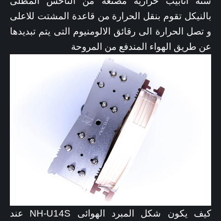
ستة انابيب حرارية مصنعة من الناحس المطلى
بالنيكل تقوم بنقل الحرارة من قاعدة المشتت للاعلى
و تصل الحرارة الى رقائق الالومنيوم التى يتم تبديدها
عن طريق الهواء المندفع من المروحة
كيف يكون شكل المبرد الهوائى NH-U14S عند