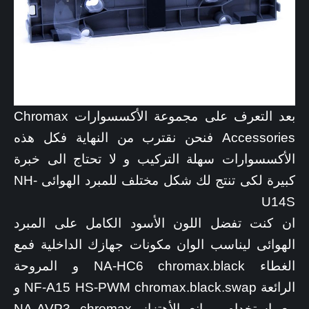
بعد التعرف على مجموعة الأكسسوارات Chromax
Accessories فنحن نقترب من النهاية فكل هذه
الأكسسوارات سهلة التركيب و لا تحتاج الى خبرة
كبيرة لكى تنتج لك شكل مختلف للمبرد الهوائى NH-
U14S
ان كنت تفضل اللون الأسود الكامل على المبرد
الهوائى ليناسب الوان مكونات جهازك الداخلية فمع
الغطاء NA-HC6 chromax.black و المروحة
الرائعة NF-A15 HS-PWM chromax.black.swap و
مع استخدام موانع الأهتزاز NA-AVP3 chromax