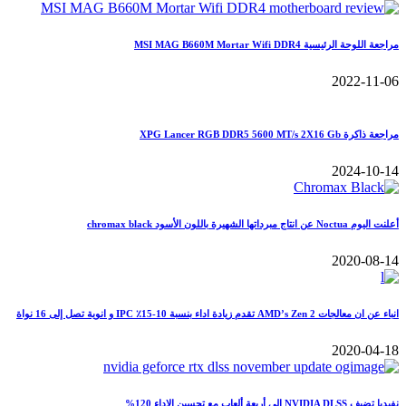
مراجعة اللوحة الرئيسية MSI MAG B660M Mortar Wifi DDR4
2022-11-06
مراجعة ذاكرة XPG Lancer RGB DDR5 5600 MT/s 2X16 Gb
2024-10-14
أعلنت اليوم Noctua عن انتاج مبرداتها الشهيرة باللون الأسود chromax black
2020-08-14
انباء عن ان معالجات AMD’s Zen 2 تقدم زيادة اداء بنسبة 10-15٪ IPC و انوية تصل إلى 16 نواة
2020-04-18
نفيديا تضيف NVIDIA DLSS الى أربعة ألعاب مع تحسين الاداء 120%