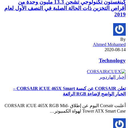
كينغستون تكنولوجي تشحن 13.3 مليون وحدة من
أقراص التخزين ذات الحالة الصلبة في النصف الأول لعام
2019
By
Ahmed Mohamed
2020-08-14
Technology
أخبار الهاردوير
تعلن CORSAIR عن كيسة CORSAIR iCUE 465X Smart –
الخيار الواضح لإضاءة RGB الرائعة
أعلنت Corsair اليوم عن إطلاق CORSAIR iCUE 465X RGB Mid-
Tower ATX Smart Case لهواة الكمبيوتر…