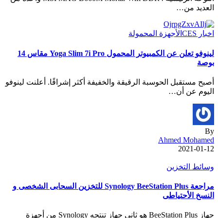
العديد من…
اخبار CES
الأجهزة المحمولة
لينوفو تعلن عن الكمبيوتر المحمول Yoga Slim 7i Pro مقاس 14
بوصة
أصبح مستقبل الحوسبة الرقيقة والخفيفة أكثر إشراقًا. أعلنت لينوفو
اليوم عن أن…
By
Ahmed Mohamed
2021-01-12
وسائط التخزين
مراجعة Synology BeeStation Plus للتخزين السحابى الشخصى و
النسخ الأحتياطى
جهاز BeeStation Plus هو ثانى جهاز تنتجه Synology من أجهزة