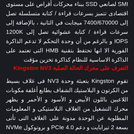
SMI لصانعي SSD ببناء محركات أقراص على مستوى
اقتصادى تتميز بسرعات قراءة / كتابة متسلسلة تصل
إلى 7400/670000 ميجابت في الثانية ، بالإضافة إلى
سرعات قراءة / كتابة عشوائية تصل إلى 1200K
IOPS و بالرغم من أن وحدة التحكم لا تدعم الذاكرة
الفورية الا انها تحتفظ بتقنية HMB التى تعتمد على
الذاكرة الاساسية للنظام كذاكرة تخزين مؤقت
التعرف على محرك الحالة الصلبة
Kingston NV3
تقوم Kingston بتعبئة وحدة NV3 فى غلاف بسيط
من الكرتون و البلاستيك الشفاف بطابع أغلفة مكونات
اللاعبين باللون الأبيض و الأسود و الأحمر و يظهر
محرك التشغيل من الغلاف البلاستيكى و المعلومات
المطلوبة عن الوحدة مدونة على الغلاف التى تأتى
بسعة 2 تيرابايت و دعم PCIe 4.0 و بروتوكول NVMe