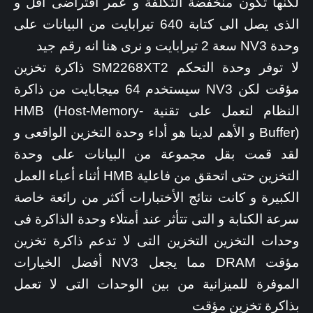
لكنها تكون منخفضة التكلفة و عمر أفتراضى أقل و
الذى يصل الى كتابة 640 تيرابايت من البيانات على
وحدة NV3 سعة 2 تيرابايت و نرى هنا انه رقم جيد
لا توفر وحدة التحكم SM2268XT2 ذاكرة تخزين
مؤقت لكن NV3 سيستخدم 64 ميجابايت من ذاكرة
النظام لتعمل على تقنية HMB (Host-Memory-
Buffer) و الأهم لدينا هو أداء وحدة التخزين الواقعى و
لقد قمت بقل مجموعة من البيانات على وحدة
التخزين حتى اتحقق من فاعلية HMB أثناء أعباء العمل
الكبيرة و كانت نتائج الأختبارات أكثر من رائعة خاصة
سرعة الكتابة و التى تتأثر عند أمتلاء وحدة الذاكرة فى
وحدات التخزين التخزين التى لا تدعم ذاكرة تخزين
مؤقت DRAM مما يجعل NV3 أفضل الخيارات
الموفرة للميزانية من بين الوحدات التى لا تعمل
بذاكرة تخزين مؤقت