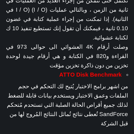
تكتمل حتى تتمكن من إجراء العديد من العمليات في
ثانية من الزمن ، وبالتالي عمليات (I / O) (I / O في
الثانية). إذا تمكنت من إجراء عملية كتابة في غضون
0.10 ثانية ، فيمكنك أن تقول إنك تستطيع تنفيذ 10 ك
لكتابة عشوائية.
وصلت أرقام 4K العشوائي الى حوالى 973 في
القراءة و820 في الكتابة و هي أرقام جيدة لوحدة
تخزين من دون ذاكرة تخزين مؤقت
ATTO Disk Benchmark
من اشهر برامج الاختبار يُتيح لك التحكم في حجم
الملفات وعمق الاختبار ويستخدم بيانات قابلة للضغط
لذلك جميع أقراص الحالة الصلبة التي تستحدم مُتحكم
SandForce تُعطى نتائج تُماثل النتائج المُروج لها من
قبل الشركة