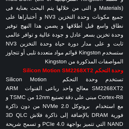
Materials) و التى من خلالها يتم البحث بعناية فى
جميع مكونات وحدة التخزين NV3 و أختباراها على
نطاق واسع قبل أطلاقها و يضمن هذا النهج توفير
وحدة تخزين بسعر عادل و جودة عالية و توافر عالمى
ثابت و على مدار دورة حياة وحدة التخزين NV3
ستسخدم Kingston قوائم مواد متعددة تلبى أو تتجاوز
المواصفات المذكورة من Kingston
وحدة التحكم Silicon Motion SM2268XT2
تستخدم وحدة التحكم Silicon Motion
SM2268XT2 معالج واحد رباعى القنوات ARM
Cortex-R8 مبنى على دقة تصنيع 12nm من TSMC و
مع استخدام بروتوكل NVMe 2.0 من دون ذاكرة
فورية DRAM بالإضافة إلى ذاكرة فلاش 3D QLC
NAND التي تتميز بواجهة PCIe 4.0 و تسمح شريحة