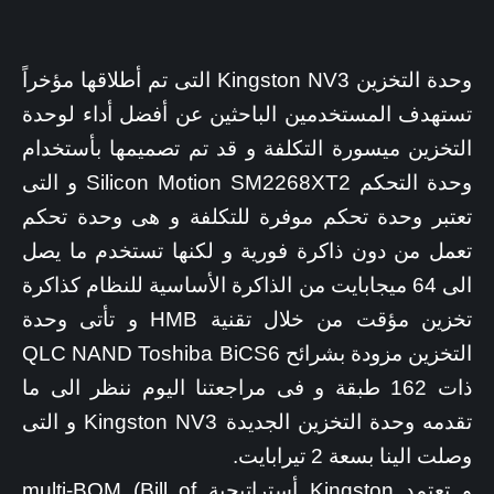
وحدة التخزين Kingston NV3 التى تم أطلاقها مؤخراً
تستهدف المستخدمين الباحثين عن أفضل أداء لوحدة
التخزين ميسورة التكلفة و قد تم تصميمها بأستخدام
وحدة التحكم Silicon Motion SM2268XT2 و التى
تعتبر وحدة تحكم موفرة للتكلفة و هى وحدة تحكم
تعمل من دون ذاكرة فورية و لكنها تستخدم ما يصل
الى 64 ميجابايت من الذاكرة الأساسية للنظام كذاكرة
تخزين مؤقت من خلال تقنية HMB و تأتى وحدة
التخزين مزودة بشرائح QLC NAND Toshiba BiCS6
ذات 162 طبقة و فى مراجعتنا اليوم ننظر الى ما
تقدمه وحدة التخزين الجديدة Kingston NV3 و التى
وصلت الينا بسعة 2 تيرابايت.
و تعتمد Kingston أستراتيجية multi-BOM (Bill of