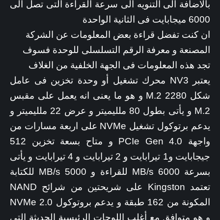
بالاضافة الى التنويه الى سرعة القراءة التى تصل الى
6000 ميجابايت فى الثانية الواحدة
ان كنت تفضل قراءة بعض المعلومات عن الشركة
المصنعة و معرفة الرقم التسلسلى للوحدة فسوف
تجد هذه المعلومات فى الجهة الخلفية من الغلاف
يعتبر NV3 محرك تشغيل أو وحدة تخزين فى عامل
شكل M.2 2280 و هو ما يعنى انه يعمل على مقبس
M.2 و يأتى بطول 80 ملليميتر و عرض 22 ملليميتر و
يدعم برتوكول تشغيل NVMe على اربعة مسارات من
واجهة PCIe Gen 4.0 و متاح بسعة تخزين 512
جيجابايت و1 تيرابايت و 2 تيرابايت و 4 تيرابايت و يأتى
بسرعة 6000 MB/s للقراءة و 5000 MB/s للكتابة
تعتمد Kingston على شريحتين من شرائح NAND
المكونة من 162 طبقة و يدعم بروتوكول NVMe 2.0
و هو متوافق مع أغلب اللوحات الرئيسية الحديثة التى