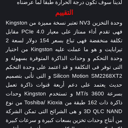
لدينا سوف تكون درجة الحرارة طبقا لما عرضناه
التقييم
وحدة التخزين NV3 تعتبر نسخة مميزة من Kingston
فهى تقدم أداء ممتاز على معيار PCIe 4.0 مقابل
تكلفة منخفضة فهى تباع بسعر 154 دولار لسعة 2
تيرابايت و هو ما عملت عليه Kingston من اختيار
وحدة التحكم و وحدات الذاكرة المتوفرة بسهولة و
التى توفر فى التكلفة و قد اعتمد على وحدة التحكم
Silicon Motion SM2268XT2 و التى تأتى بتصميم
حديث يعتمد على دعم أربعة قنوات ذاكرة تعمل
بسرعة 3600 MT/s و تستخدم Kingston وحدات
ذاكرة ذات 162 طبقة من Toshiba/ Kioxia من نوع
3D QLC NAND و هى الشرائح التى تمكن الشركة
من أنتاج وحدات تخزين بسعات كبيرة و سرعات كبيرة