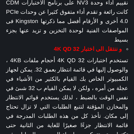
نقييم أداء وحدة NV3 على برنامج الأختبارات CDM
كانت رائعة و تقدم أداء متفوق كثيرا عن وحدات PCIe
4.0 أخرى و الأرقام أفضل مما ذكرتها Kingston فى
المواصفات الفنية لوحدة التخزين و تزيد عنها بجزء
بسيط
و ننتقل الى اختبار 4K QD 32
تستخدم اختبارات 4K QD 32 أحجام ملفات 4KB ،
والوصول إليها في قائمة انتظار بعمق 32. يمكن لجهاز
الكمبيوتر الخاص بك القيام بالكثير من الأشياء في
عجلة من أمره ، ولكن لا يمكن القيام ب 32 شىئ في
نفس الوقت بالضبط ، لذلك يستخدم قوائم الانتظار
والمخازن المؤقتة لتتبع الطلبات التي لا تزال تحتاج
إلى مكان. تأخذ كل من هذه الطلبات المدرجة في
قائمة الانتظار جزءًا صغيرًا للغاية من الثانية حتى