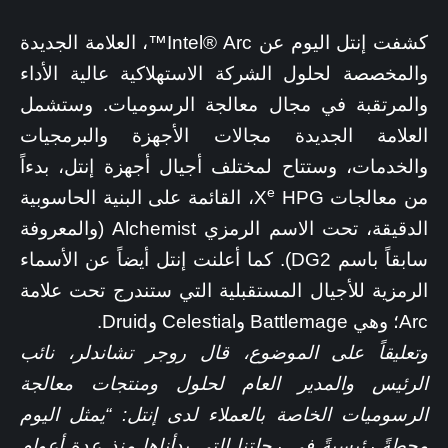
كشفت إنتل اليوم عن Intel® Arc™، العلامة الجديدة
والمخصصة لحلول الشركة الاستهلاكية عالية الأداء
والمرتقبة في مجال معالجة الرسوميات. وستشمل
العلامة الجديدة مجالات الأجهزة والبرمجيات
والخدمات، وستتاح لمختلف أجيال أجهزة إنتل، بدءاً
e
من معالجات X
HPG، القائمة على البنية الحاسوبية
الدقيقة، تحت الاسم الرمزي Alchemist (والمعروفة
سابقاً باسم DG2). كما أعلنت إنتل أيضاً عن الأسماء
الرمزية للأجيال المستقبلية التي ستندرج تحت علامة
Arc؛ وهي Battlemage وCelestial وDruid.
وتعليقاً على الموضوع، قال روجر تشاندلر، نائب
الرئيس والمدير العام لحلول ومنتجات معالجة
الرسوميات الخاصة بالعملاء لدى إنتل: “يمثل اليوم
محطةً رئيسيةً في رحلتنا التي بدأناها منذ عدة أعوام