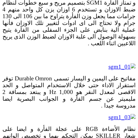
و تمتاز الفأرة SGM1 بتصميم مريح و سبع خطوات لنظام
ضبط الاوزان و تستخدم 6 اوزان يزن كل واحد منهم 4
جرامات مما يجعل وزن الفأرة يتراوح ما بين 106 الى 130
جرام ولا تحتاج الى اى ادوات لتغيير تلك الاوزان فأنها
عملية الية بنابض على الجزء السفلى من الفأرة يتيح
بسهولة الوصول الى علبة الاوزان لضبط الوزن الذى يريح
اللاعبين اثناء اللعب .
مفاتيح على اليمين و اليسار تسمى Durable Omron توفر
استقرار الاداء حتى خلال الاستخدام المتواصل و الحد
الاقصى لمعدل النقر هو 1,000 Hz و يبتعد بمسافة 2
مليميتر عن جسم الفأرة و الجوانب البصرية ايضا
مدروسة جيدا .
نظام الأضاءة RGB على عجلة الفأرة و ايضا على
شعار SKILLER يمكن التحكم بهما و تخصيص الوانهم