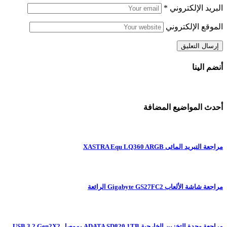
البريد الإلكتروني
*
الموقع الإلكتروني
أنضم الينا
أحدث المواضيع المضافة
مراجعة التبريد المائى XASTRA Equ LQ360 ARGB
مراجعة شاشة الألعاب Gigabyte GS27FC2 الرائعة
مراجعة وحدة التخزين الخارجية ADATA SD820 1TB بموصل USB 3.2 Gen2X2