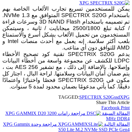
يمكن للمستخدمين تسريع تجارب الألعاب الخاصة بهم
باستخدام SPECTRIX S20G المتوافق مع NVMe 1.3.
تم تصميمه باستخدام 3D NAND Flash وسرعات قراءة
/ كتابة تبلغ 2500/1800 ميجابايت / ثانية ، وسيتمكن
المستخدمون من تحميل الألعاب بشكل أسرع والاستمتاع
بلعب أكثر سلاسة. إنه يعمل مع أحدث منصات Intel و
AMD للتوافق دون أي متاعب.
يدعم SPECTRIX S20G تقنية كود تصحيح الأخطاء
LDPC للكشف عن مجموعة واسعة من أخطاء البيانات
وإصلاحها. بالإضافة إلى ذلك ، مع تشفير AES 256 بت ،
يتم ضمان أمان البيانات وسلامتها. لراحة البال ، اجتاز كل
مكون في SPECTRIX S20G فحصًا واختبارًا واعتمادًا
دقيقًا. كما يأتي مدعومًا بضمان محدود لمدة 5 سنوات.
TAGGED:
SPECTRIX S20G
ssd
XPG
Share This Article
Facebook
Print
المقالة السبقة
مراجعة رامات XPG GAMMIX D20 3200
MHz DDR4
المقالة التالية
مراجعة وحدة XPG Gammix
S50 Lite M.2 NVMe SSD PCIe Gen4