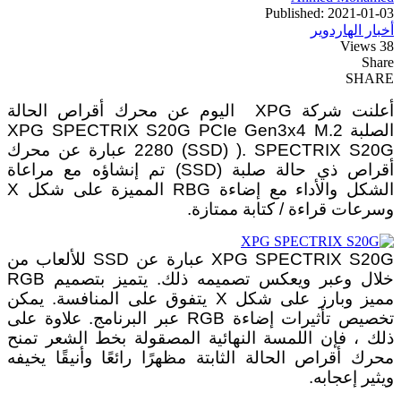
Published: 2021-01-03
أخبار الهاردوير
38 Views
Share
SHARE
أعلنت شركة XPG اليوم عن محرك أقراص الحالة
الصلبة XPG SPECTRIX S20G PCIe Gen3x4 M.2
2280 (SSD) ). SPECTRIX S20G عبارة عن محرك
أقراص ذي حالة صلبة (SSD) تم إنشاؤه مع مراعاة
الشكل والأداء مع إضاءة RBG المميزة على شكل X
وسرعات قراءة / كتابة ممتازة.
XPG SPECTRIX S20G عبارة عن SSD للألعاب من
خلال وعبر ويعكس تصميمه ذلك. يتميز بتصميم RGB
مميز وبارز على شكل X يتفوق على المنافسة. يمكن
تخصيص تأثيرات إضاءة RGB عبر البرنامج. علاوة على
ذلك ، فإن اللمسة النهائية المصقولة بخط الشعر تمنح
محرك أقراص الحالة الثابتة مظهرًا رائعًا وأنيقًا يخيفه
ويثير إعجابه.