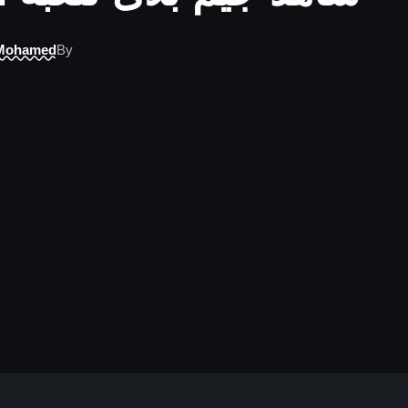
Mohamed
By