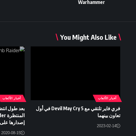
Warhammer
You Might Also Like
أخبار الألعاب
أخبار الألعاب
فري فاير تلتقي مع Devil May Cry 5 في أول
بعد طول انتظ
تعاون بينهما
إصدارها على
2023-02-14
2020-08-15