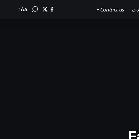
لات
Contact us
Aa
Font
Resizer