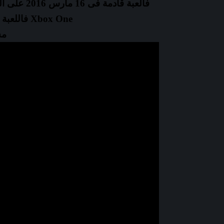
Xbox One فاللعبة قادمة 23 من شهر فبراير 2016
مش