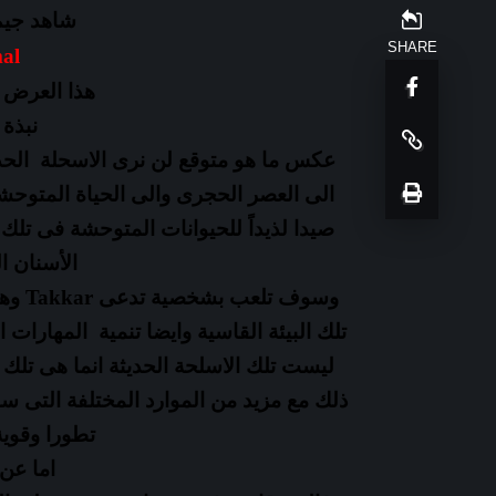
شاهد جيم 
SHARE
Far Cry Primal
هذا العرض 
نبذة 
عكس ما هو متوقع لن نرى الاسحلة الحدي
الى العصر الحجرى والى الحياة المتوح
صيدا
لذيداً
للحيوانات المتوحشة فى تلك ا
الأسنان 
وسوف تلعب بشخصية تدعى Takkar وهو
تلك
البيئة القاسية وايضا تنمية المهارات
ليست تلك الاسلحة الحديثة انما هى تلك 
ذلك مع مزيد من الموارد المختلفة التى
تطورا وقوية
اما عن