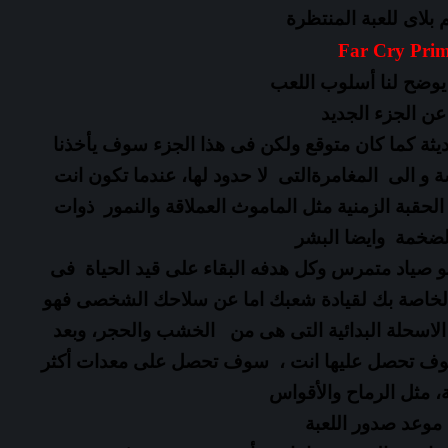
بلاى للعبة المنتظرة
يوضح لنا أسلوب اللعب
عن الجزء الجديد
ثة كما كان متوقع ولكن فى هذا الجزء سوف يأخذنا
شة و الى
المغامرةالتى لا حدود لها، عندما تكون انت
لحقبة الزمنية مثل الماموث العملاقة والنمور ذوات
الضخمة وايضا البشر
صياد متمرس وكل هدفه البقاء على قيد الحياة فى
 الخاصة بك لقيادة شعبك
اما عن سلاحك الشخصى فهو
الاسحلة
البدائية التى هى من
الخشب والحجر، وبعد
 سوف تحصل عليها انت ، سوف تحصل على معدات أكثر
، مثل الرماح والأقواس
 موعد صدور اللعبة