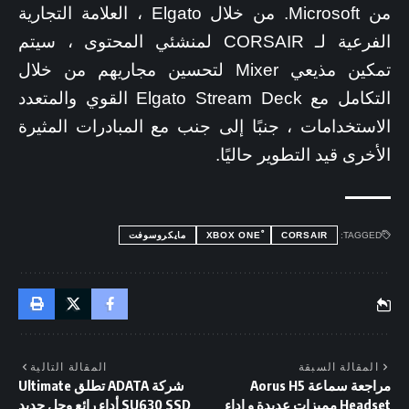
من Microsoft. من خلال Elgato ، العلامة التجارية
الفرعية لـ CORSAIR لمنشئي المحتوى ، سيتم
تمكين مذيعي Mixer لتحسين مجاريهم من خلال
التكامل مع Elgato Stream Deck القوي والمتعدد
الاستخدامات ، جنبًا إلى جنب مع المبادرات المثيرة
الأخرى قيد التطوير حاليًا.
TAGGED:
CORSAIR
ْXBOX ONE
مايكروسوفت
المقالة السبقة
المقالة التالية
مراجعة سماعة Aorus H5
شركة ADATA تطلق Ultimate
Headset مميزات عديدة و اداء
SU630 SSD أداء رائع وحل جديد