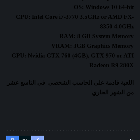
OS: Windows 10 64-bit
CPU: Intel Core i7-3770 3.5GHz or AMD FX-
8350 4.0GHz
RAM: 8 GB System Memory
VRAM: 3GB Graphics Memory
GPU: Nvidia GTX 760 (4GB), GTX 970 or ATI
Radeon R9 280X
اللعبة قادمة على الحاسب الشخصى فى التاسع عشر
من
الشهر الجاري