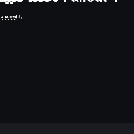
Mohamed
By