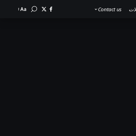
لات
Contact us
Aa
Font
Resizer