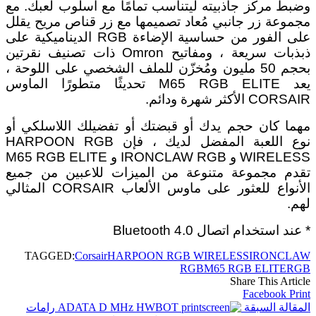
وضبط مركز جاذبيته ليتناسب تمامًا مع أسلوب لعبك. مع
مجموعة زر جانبي مُعاد تصميمها مع زر قناص مريح يقلل
على الفور من حساسية الإضاءة RGB الديناميكية على
ذبذبات سريعة ، ومفاتيح Omron ذات تصنيف نقرتين
بحجم 50 مليون ومُخزّن للملف الشخصي على اللوحة ،
يعد M65 RGB ELITE تحديثًا متطورًا الماوس
CORSAIR الأكثر شهرة ودائم.
مهما كان حجم يدك أو قبضتك أو تفضيلك اللاسلكي أو
نوع اللعبة المفضل لديك ، فإن HARPOON RGB
WIRELESS و IRONCLAW RGB و M65 RGB ELITE
تقدم مجموعة متنوعة من الميزات للاعبين من جميع
الأنواع للعثور على ماوس الألعاب CORSAIR المثالي
لهم.
* عند استخدام اتصال Bluetooth 4.0
TAGGED:
Corsair
HARPOON RGB WIRELESS
IRONCLAW
RGB
M65 RGB ELITE
RGB
Share This Article
Facebook
Print
المقالة السبقة
رامات