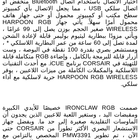
اختيار الاتصال باستخدام اتصال Bluetooth منخفض أو
اتصال سلكي USB ، مما يجعل الاتصال بأي كمبيوتر
سطح مكتب أو كمبيوتر محمول أو حتى جهاز هاتف
محمول أمرًا سهلاً. يأتي جهاز HARPOON RGB
WIRELESS صغير الحجم بوزن يصل إلى 99 غرامًا ،
ويأتي مزودًا ببطارية ليثيوم بوليمر قابلة لإعادة الشحن
لمدة تصل إلى 60 ساعة من عمر البطارية اللاسلكي * ،
ومستشعر بصري بقدرة 100 نقطة في البوصة ، وست
أزرار قابلة للبرمجة بالكامل ، وإضاءة RGB متكاملة قابلة
للتهيئة في CORSAIR برنامج iCUE. مع أحدث التقنيات
اللاسلكية والمكملات الكاملة من ميزات اللاعبين ، يوفر
HARPOON RGB WIRELESS حرية لاسلكية مع أداء
سلكي.
صممت IRONCLAW RGB خصيصًا للأيدي الكبيرة
ومقبضات اليد ، وستغير اللعبة للاعبين الذين يجدون أن
الماوسات التقليدية صغيرة إلى حد ما. وبفضل جهاز
الاستشعار البصري الأكثر تطوراً من CORSAIR حتى
الآن ، تم تطوير PMW3391 المخصص بالتزامن مع