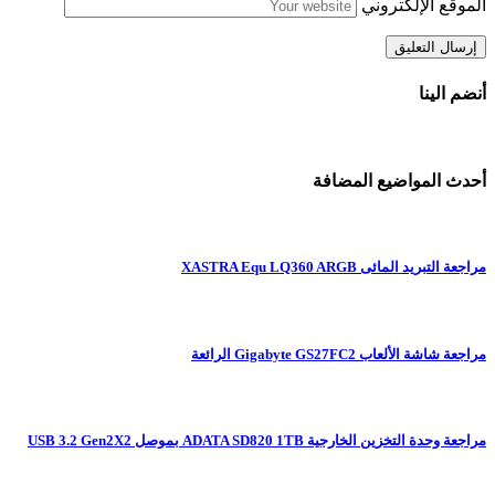
الموقع الإلكتروني
أنضم الينا
أحدث المواضيع المضافة
مراجعة التبريد المائى XASTRA Equ LQ360 ARGB
مراجعة شاشة الألعاب Gigabyte GS27FC2 الرائعة
مراجعة وحدة التخزين الخارجية ADATA SD820 1TB بموصل USB 3.2 Gen2X2