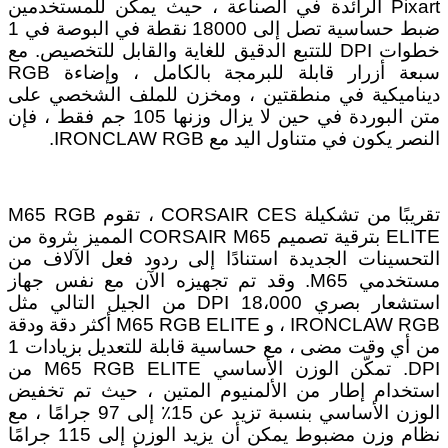
Pixart الرائدة في الصناعة ، حيث يمكن للمستخدمين
ضبط حساسية تصل إلى 18000 نقطة في البوصة في 1
خطوات DPI للتتبع الدقيق للغاية والقابل للتخصيص. مع
سبعة أزرار قابلة للبرمجة بالكامل ، وإضاءة RGB
ديناميكية في منطقتين ، ومخزن للملف الشخصي على
متن البوردة في حين لا يزال وزنها 105 جم فقط ، فإن
النصر يكون في متناول اليد مع IRONCLAW RGB.
تقريبًا من تشكيلة CORSAIR CES ، تقوم M65 RGB
ELITE بترقية تصميم CORSAIR M65 المميز بثروة من
التحسينات الجديدة استنادًا إلى ردود فعل الآلاف من
مستخدمي M65. وقد تم تجهيزه الآن مع نفس جهاز
استشعار بصري 18،000 DPI من الجيل التالي مثل
IRONCLAW RGB ، و M65 RGB ELITE أكثر دقة ودقة
من أي وقت مضى ، مع حساسية قابلة للتعديل بزيادات 1
DPI. تمكّن الوزن الأساسي M65 RGB ELITE من
استخدام إطار من الألمنيوم المتين ، حيث تم تخفيض
الوزن الأساسي بنسبة تزيد عن 15٪ إلى 97 جرامًا ، مع
نظام وزن مضبوط يمكن أن يزيد الوزن إلى 115 جرامًا