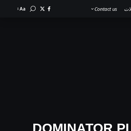
لات
Contact us
Aa
Font
Resizer
CORSAI تطلق DOMINATOR PLATINUM