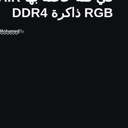
RGB ذاكرة DDR4
 Mohamed
By