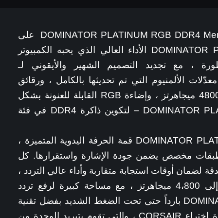
أعلنت اليوم CORSAIR عن إطلاق DOMINATOR PLATINUM RGB DDR4 Memory على
مستوى عالمي. تقدم DOMINATOR PLATINUM RGB الأداء العالي الذي يحبه الكمبيوتر
ة ، مع تجديد التصميم الشهير والأيقوني لـ
DO. يتم تجهيز معدّلات الألمنيوم التي تم تحديثها بالكامل ، ورقائق
الذاكرة المصنّعة يدويًا ، والترددات حتى 4800 ميجاهرتز ، وإضاءة RGB القابلة للعنونة بشكل
فردي – وهي الأولى في وحدة DOMINATOR PLATINUM – لتكوين ذاكرة DDR4 في فئة
تمثل كل وحدة من وحدات DOMINATOR PLATINUM RGB قمة الحرفة اليدوية المتميزة ،
ً من لوحة الدوائر المطبوعة ذو 10 طبقات مخصص يضمن جودة الإشارة واستقرارها. كل
دقة لضمان أوقات استجابة متقاربة وأداء عالي التردد ،
مع أطقم متوفرة من 3،000 ميجاهرتز إلى 4،800 ميجاهرتز ، مع مساحة كبيرة لرفع تردد
التشغيل. يبقى DOMINATOR PLATINUM RGB بارداً حتى تحت الضغط الشديد بفضل تقنية
التبريد ثنائي المسار DHX المسجلة ببراءة اختراع CORSAIR ، والتي تقوم بتبريد الوحدة من