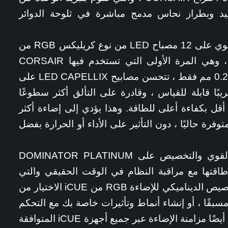
سيد وبطراز نحاس مدمج مباشرة في ثلوحة الدوائر
شريط علوي مصنوع من سبائك الزنك يحتوي على 12 مصباح LED من نوع كريليكس RGB من
نوع DOMINATOR PLATINUM RGB ، وهي المرة الأولى التي تستخدم فيها CORSAIR
طريقة تركيب LED الجديدة بالكامل. عند 0.2 مم فقط ، تتحسن مصابيح LED CAPELLIX على
قة تقريبًا قابلة للقياس ، وقادرة على التألق أكثر سطوعًا
قل بكفاءة أعلى للطاقة. وهذا يؤدي إلى إضاءة أكثر
لًا من أي ذاكرة RGB أخرى متوفرة حاليًا ، دون التأثير على الأداء أو الحرارة بفضل
يتيح برنامج CORSAIR iCUE التحكم القوي والتخصيص على DOMINATOR PLATINUM
ل طاقتها مع مراقبة النظام في الوقت الحقيقي والتي
تتعقب درجة الحرارة والتردد. يتيح لك التخصيص الديناميكي للإضاءة RGB من iCUE الاختيار من
قًا ، أو إنشاء أنماط وتأثيرات خاصة بك مع التحكم
الكامل في كل LED فردي. يمكن لـ iCUE أيضًا مزامنة الإضاءة عبر جميع أجهزة iCUE المتوافقة