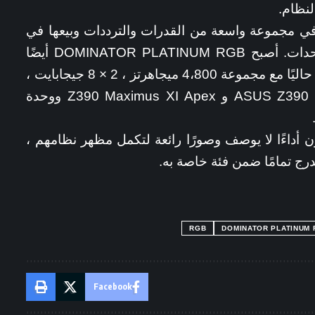
لنظام.
DOMINATOR PLAT متاح في مجموعة واسعة من القدرات والترددات وبيعها في
مجموعات من اثنين ، وأربعة ، وثمانية وحدات. أصبح DOMINATOR PLATINUM RGB أيضًا
أسرع طقم ذاكرة إنتاج مبرد بالهواء متوفر حاليًا مع مجموعة 4،800 ميجاهرتز ، 2 × 8 جيجابايت ،
يعمل على لوحات ASUS Z390 Maximus XI GENE و Z390 Maximus XI Apex ووحدة
ون أداءًا لا يوصف وصورًا رائعة لتكمل مظهر نظامهم ،
RGB
DOMINATOR PLATINUM 
Facebook