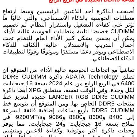
أصبحت الذاكرة أحد اللاعبين الرئيسيين وسط ارتفاع
متطلبات الحوسبة بالذكاء الاصطناعي، والتي غالبًا ما
تؤثر على كفاءة التشغيل واستقرار النظام. تم تصميم
CUDIMM خصيصًا لتلبية متطلبات الحوسبة عالية الأداء.
يمكن أن يحسن بشكل كبير الأداء العام للنظام تحت
أحمال التدريب والاستدلال عالية الكثافة للذكاء
الاصطناعي ويوفر دعمًا مستقرًا وموثوقًا وقويًا لتطبيقات
الذكاء الاصطناعي.
تماشياً مع اتجاهات الحوسبة عالية الأداء، من المتوقع أن
تطلق ADATA Technology ذاكرة DDR5 CUDIMM
6400 في الربع الرابع من عام 2024 بسعة 16 جيجابايت
لكل وحدة. وفي الوقت نفسه، ستطلق XPG أيضًا ذاكرة
LANCER RGB DDR5 CUDIMM جديدة لتعزيز خط
منتجات DDR5 الخاص بها. ومن المتوقع أن يتوسع خط
DDR5 CUDIMM بأربع ساعات إضافية فائقة السرعة
إلى 8400 و8600 و8800 و9066 و9200MT/s، في
نماذج بسعة 16 جيجابايت و24 جيجابايت، مما يوفر
وحدات ذاكرة أكثر موثوقية وكفاءة للاعبين ومنشئي