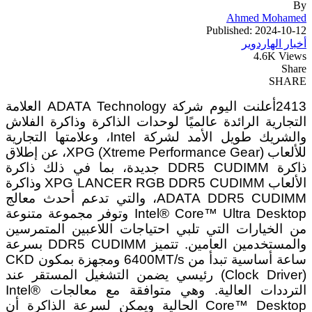
By
Ahmed Mohamed
Published: 2024-10-12
أخبار الهاردوير
4.6K Views
Share
SHARE
2413أعلنت اليوم شركة ADATA Technology العلامة
التجارية الرائدة عالميًا لوحدات الذاكرة وذاكرة الفلاش
والشريك طويل الأمد لشركة Intel، وعلامتها التجارية
للألعاب XPG (Xtreme Performance Gear)، عن إطلاق
ذاكرة DDR5 CUDIMM جديدة، بما في ذلك ذاكرة
الألعاب XPG LANCER RGB DDR5 CUDIMM وذاكرة
ADATA DDR5 CUDIMM، والتي تدعم أحدث معالج
Intel® Core™ Ultra Desktop وتوفر مجموعة متنوعة
من الخيارات التي تلبي احتياجات اللاعبين المتمرسين
والمستخدمين العامين. تتميز DDR5 CUDIMM بسرعة
ساعة أساسية تبدأ من 6400MT/s ومجهزة بمكون CKD
(Clock Driver) رئيسي يضمن التشغيل المستقر عند
الترددات العالية. وهي متوافقة مع معالجات Intel®
Core™ Desktop الحالية ويمكن لسرعة الذاكرة أن