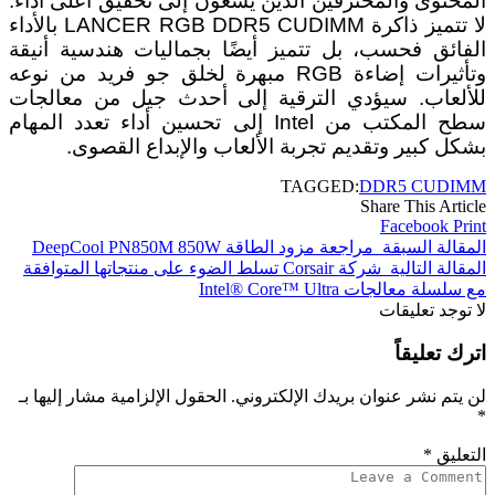
المحتوى والمحترفين الذين يسعون إلى تحقيق أعلى أداء.
لا تتميز ذاكرة LANCER RGB DDR5 CUDIMM بالأداء
الفائق فحسب، بل تتميز أيضًا بجماليات هندسية أنيقة
وتأثيرات إضاءة RGB مبهرة لخلق جو فريد من نوعه
للألعاب. سيؤدي الترقية إلى أحدث جيل من معالجات
سطح المكتب من Intel إلى تحسين أداء تعدد المهام
بشكل كبير وتقديم تجربة الألعاب والإبداع القصوى.
TAGGED:
DDR5 CUDIMM
Share This Article
Facebook
Print
المقالة السبقة
مراجعة مزود الطاقة DeepCool PN850M 850W
المقالة التالية
شركة Corsair تسلط الضوء على منتجاتها المتوافقة
مع سلسلة معالجات Intel® Core™ Ultra
لا توجد تعليقات
اترك تعليقاً
لن يتم نشر عنوان بريدك الإلكتروني.
الحقول الإلزامية مشار إليها بـ
*
التعليق
*