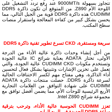
تتجاوز بسهولة 9000MT/s عند رفع تردد التشغيل على
اللوحة الأم Z890. من المتوقع أن تكون ذاكرة DDR5
CUDIMM هذه ذاكرة DDR5 قوية من الجيل التالي، مما
يحسن بشكل كبير من كفاءة المعالجة واستقرار منصات
سطح المكتب.
سريعة ومستقرة، CKD تسرع تطوير تقنية ذاكرة DDR5
من أجل إنشاء وحدات ذاكرة عالية الأداء من الدرجة
الأولى، تختار ADATA بعناية شرائح IC عالية الجودة
وتستخدم مكونات CUDIMM CKD عالية الجودة، والتي
تعمل على تخزين الإشارات وتثبيتها بشكل فعال لتحسين
أداء الذاكرة، وهي مفتاح مهم لكسر الاختناقات الحالية
لسرعة ذاكرة DDR5. حصلت منتجات ذاكرة ADATA
CUDIMM على شهادة التوافق من العلامات التجارية
الأربع الرئيسية للوحات الأم، مما يضمن أفضل توافق مع
مجموعة شرائح Intel Z890.
تعزز CUDIMM الحوسبة عالية الأداء، وترحب بترقية
ساعة DDR5 الجديدة في الربع الرابع