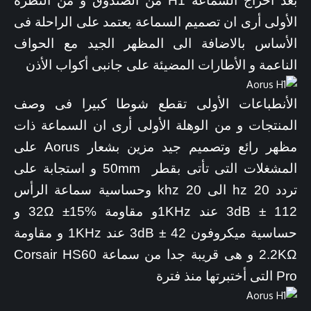
بعد اخراج السماعة H1 من الصندوق و من النظرة
الأولى أرى ان تصميم السماعة يعتمد على الراحلة فى
الأساس بالاضافة الى المظهر الجيد مع الحواف
الناعمة و الأطارات المضيئة على جانبى أكواب الأذن
الأنطباعات الأولى تقطع شوطا كبيرا فى وصف
المنتجات و من الوهلة الأولى أرى ان السماعة ذات
مظهر رائع وتصميم جيد مزين بشعار Aorus على
المشغلات التى تأتى بقطر 50mm و استجابة على
تردد 20 hz الى 20 khz وحساسية سماعة الرأس
112 ± 3dB عند 1KHzو مقاومة 32Ω ±15% و
حساسية ميكروفون 42 ± 3dB عند 1KHz و مقاومة
2.2KΩ و هى قريبة جدا من سماعة Corsair HS60
Pro التى أختبرتها منذ فترة