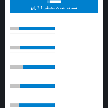
سماعة بصةت محيطى 7.1 رائع
التصميم
8
جودة الصوت
8.5
المميزات
7
جودة التصنيع
7.5
السعر مقابل الاداء
8