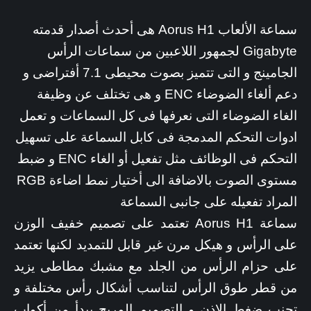
سماعة الألعاب Aorus H1 هى أحدث أصدار قدمته
Gigabyte لجمهور اللاعبين من سماعات الرأس
الجامينج و التى تتميز بصوت محيطى 7.1 أفتراضى و
دعم ألغاء الضوضاء ENC و هى تختلف عن وظيفة
الغاء الضوضاء التى نعرفها فى كل السماعات و تعمل
ادوات التحكم المدمجة فى كابل السماعة على تسهيل
التحكم فى الوظائف مثل تفعيل أو الغاء ENC و ضبط
مستوى الصوت بالاضافة الى أختيار نمط اضاءة RGB
المراد تفعيله على جانبى السماعة
سماعة Aorus H1 تعتمد على تصميم خفيف الوزن
على الرأس و هيكل مرن غير قابل للتمديد لكنها تعتمد
على حزام الرأس من الجلد مع مشبك مطاطى يزيد
من قطر طوق الرأس لتناسب أشكال رأس مختلفة و
تجنب ضغط الاذن و التصميم المريح يبدأ من أكواب