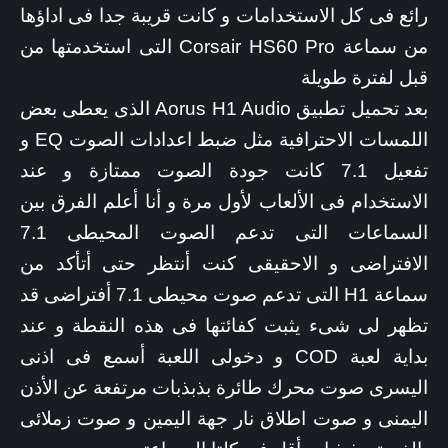
رائع فى كل الاستخدامات و كانت قريبة جدا فى اداؤها
من سماعة Corsair HS60 Pro التى استخدمتها من
قبل لفترة طويلة
بعد تحميل تطبيق Aorus H1 Audio الذى يعطى بعض
اللمسات الاحترافية مثل ضبط اعدادات الصوت EQ و
تفعيل 7.1 كانت جودة الصوت ممتازة و عند
الاستخدام فى الألعاب لأول مرة و أنا أعلم الفرق بين
السماعات التى تدعم الصوت المحيطى 7.1
الافتراضى و الاحقيقى كنت أنتظر حتى أتأكد من
سماعة H1 التى تدعم صوت محيطى 7.1 أفتراضى قد
تظهر لى شىء يثبت كفائتها فى هذه النقطة و عند
بداية لعبة COD و دخولى اللعبة أسمع فى اذنى
اليسرى صوت محرك طائرة بذبذبات مرتفعة عن الأذن
اليمنى و صوت اطلاق نار جهة اليمين و صوت زملائى