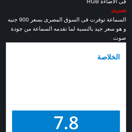
فى الاضاءة RGB
تحديث
السماعة توفرت فى السوق المصرى بسعر 900 جنيه
و هو سعر جيد بالنسبة لما تقدمه السماعة من جودة
صوت
الخلاصة
السماعة الجامينج Aorus H1 جيدة فى حدود فئتها السعرية
بالمقارنة مع المنافسين و تقدم تجربة صوتية نقية عالية
الوضوح مع جودة صوت محيطى 7.1 أفتراضى و جودة
ميكروفون جيدة سواء فى الألعاب أو الاستماع الى
الموسيقى أو مشاهدة الأفلا
7.8