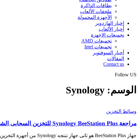
بطاقات الذاكرة
ملحقات الألعاب
الأجهزة المحمولة
اخبار الهاردوير
أخبار الألعاب
تجميعات الاجهزة
تجميعات AMD
تجميعات Intel
أخبار السوفتوير
المقالات
Contact us
Follow US
الوسم:
Synology
وسائط التخزين
مراجعة Synology BeeStation Plus للتخزين السحابى الشخصى و النسخ الأحتياطى
جهاز BeeStation Plus هو ثانى جهاز تنتجه Synology من أجهزة التخزين الشخصية…