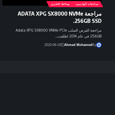
مراجعات الهاردوير
وسائط التخزين
مراجعة ADATA XPG SX8000 NVMe
256GB SSD.
مراجعة القرص الصلب Adata XPG SX8000 VNMe PCIe
256GB فى عام 2014 اطلقت…
2020-08-10
Ahmed Mohamed
By