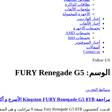
بطاقات الذاكرة
ملحقات الألعاب
الأجهزة المحمولة
اخبار الهاردوير
أخبار الألعاب
تجميعات الاجهزة
تجميعات AMD
تجميعات Intel
أخبار السوفتوير
المقالات
Contact us
Follow US
الوسم:
FURY Renegade G5
وسائط التخزين
مراجعة Kingston FURY Renegade G5 8TB الأسرع و أكبر مساحة على معيار PCIe 5.0
قدمت كنجستون Fury Renegade G5 8TB بسعة 8 تيرابايت و هى السعة…