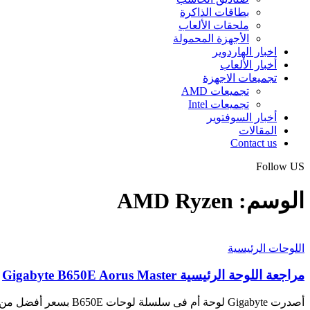
بطاقات الذاكرة
ملحقات الألعاب
الأجهزة المحمولة
اخبار الهاردوير
أخبار الألعاب
تجميعات الاجهزة
تجميعات AMD
تجميعات Intel
أخبار السوفتوير
المقالات
Contact us
Follow US
الوسم:
AMD Ryzen
اللوحات الرئيسية
مراجعة اللوحة الرئيسية Gigabyte B650E Aorus Master
أصدرت Gigabyte لوحة أم فى سلسلة لوحات B650E بسعر أفضل من لوحات…