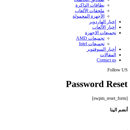
بطاقات الذاكرة
ملحقات الألعاب
الأجهزة المحمولة
اخبار الهاردوير
أخبار الألعاب
تجميعات الاجهزة
تجميعات AMD
تجميعات Intel
أخبار السوفتوير
المقالات
Contact us
Follow US
Password Reset
[swpm_reset_form]
أنضم الينا