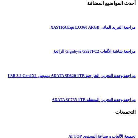
أحدث المواضيع المضافة
مراجعة التبريد المائى XASTRA Equ LQ360 ARGB
مراجعة شاشة الألعاب Gigabyte GS27FC2 الرائعة
مراجعة وحدة التخزين الخارجية ADATA SD820 1TB بموصل USB 3.2 Gen2X2
مراجعة وحدة التخزين المتنقلة ADATA SC735 1TB
التجميعات
تجميعة الألعاب و صناعة المحتوى AI TOP