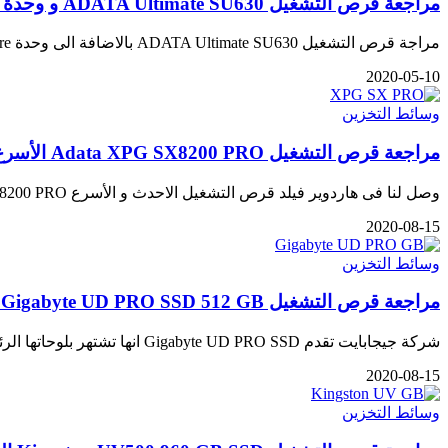
مراجعة قرص التشغيل ADATA Ultimate SU630 و وحدة EX500 External Enclosure
مراجة قرص التشغيل ADATA Ultimate SU630 بالاضافة الى وحدة EX500 External Enclosure التى تقوم بتحويل أقراص الحالة الصلبة الى وحدات…
2020-05-10
وسائط التخزين
مراجعة قرص التشغيل Adata XPG SX8200 PRO الأسرع حتى الان
وصل لنا فى هاردوير فيلد قرص التشغيل الاحدث و الأسرع Adata XPG SX8200 PRO حتى الان و فى وقت سابق هذا…
2020-08-15
وسائط التخزين
مراجعة قرص التشغيل Gigabyte UD PRO SSD 512 GB منافس قوى جديد
شركة جيجابايت تقدم Gigabyte UD PRO SSD انها تشتهر بلوحاتها الرئيسية فائقة التحمل و بطاقاتها الرسومية و مؤخرا العلامة التجارية…
2020-08-15
وسائط التخزين