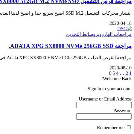
مراجعة قرص التشغيل ADATA XPG SX8000 512GB M.2 NVMe SSD الفائق السرعة
انتشار محركات التشغيل SSD M.2 اصبح سريع جدا و اصبح لدينا العديد من المصنعين ينتجون هذه الاقراص الصلبة التى تعتمد…
2020-04-18
مراجعات الهاردوير
وسائط التخزين
مراجعة ADATA XPG SX8000 NVMe 256GB SSD.
مراجعة القرص الصلب Adata XPG SX8000 VNMe PCIe 256GB فى عام 2014 اطلقت انتل شريحة Z97 و كانت اول شريحة تحتوى…
2020-08-10
6
5
4
…
2
1
Welcome Back!
Sign in to your account
Username or Email Address
Password
Remember me