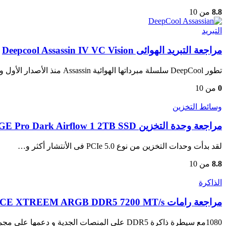
8.8
من 10
التبريد
مراجعة التبريد الهوائى Deepcool Assassin IV VC Vision
تطور DeepCool سلسلة مبرداتها الهوائية Assassin منذ الأصدار الأول وصولا الى النسخة…
0
من 10
وسائط التخزين
مراجعة وحدة التخزين Team Group T-Force GE Pro Dark Airflow 1 2TB SSD
لقد بدأت وحدات التخزين من نوع PCIe 5.0 فى الأنتشار أكثر و…
8.8
من 10
الذاكرة
مراجعة رامات T-FORCE XTREEM ARGB DDR5 7200 MT/s
1080مع سيطرة ذاكرة DDR5 على المنصات الجدية و دعمها على مجموعة شرائح…