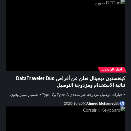
أخبار الهاردوير
كينغستون ديجيتال تعلن عن أقراص DataTraveler Duo
ثنائية الاستخدام ومزدوجة التوصيل
• خيارات توصيل مزدوجة عبر منفذي Type-A وType-C • تصميم مميز وقوي…
2020-10-20
Ahmed Mohamed
By